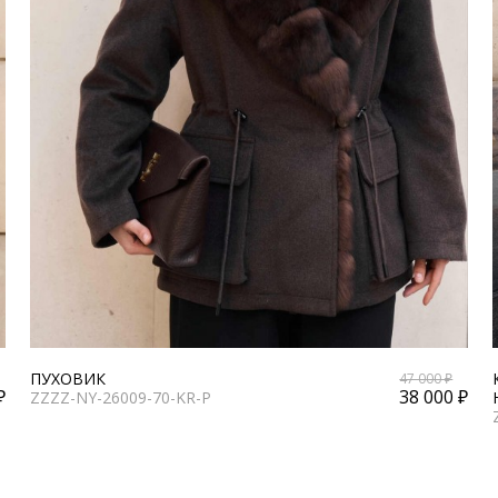
ПУХОВИК
47 000 ₽
₽
38 000 ₽
ZZZZ-NY-26009-70-KR-P