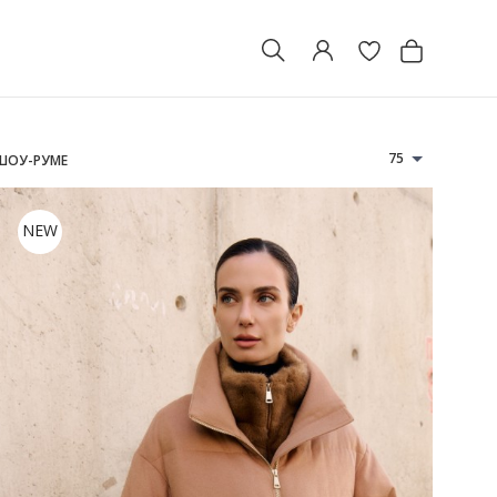
75
 ШОУ-РУМЕ
NEW