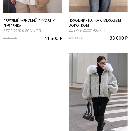
ПУХОВИК - ПАРКА С МЕХОВЫМ
СВЕТЛЫЙ ЖЕНСКИЙ ПУХОВИК -
ВОРОТКОМ
ДУБЛЁНКА
ZZZ-NY-26001-80-KP-P
ZZZC-22920-80-VN-TG
38 000 ₽
41 500 ₽
46 000 ₽
46 000 ₽