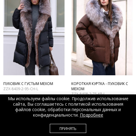
ПУХОВИК С ГУСТЫМ МЕХОМ
КОРОТКАЯ КУРТКА - ПУХОВИК С
ZZX-8409-2-95-CH-L
МЕХОМ
ZZX-8408-2-75-KR-L
28 500 ₽
37 500 ₽
Мы используем файлы cookie. Продолжив использование
25 500 ₽
33 000 ₽
сайта, Вы соглашаетесь с политикой использования
файлов cookie, обработки персональных данных и
конфиденциальности.
Подробнее
ПРИНЯТЬ