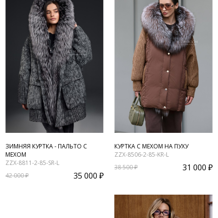
ЗИМНЯЯ КУРТКА - ПАЛЬТО С
КУРТКА С МЕХОМ НА ПУХУ
МЕХОМ
ZZX-8506-2-85-KR-L
ZZX-8811-2-85-SR-L
31 000 ₽
38 500 ₽
35 000 ₽
42 000 ₽