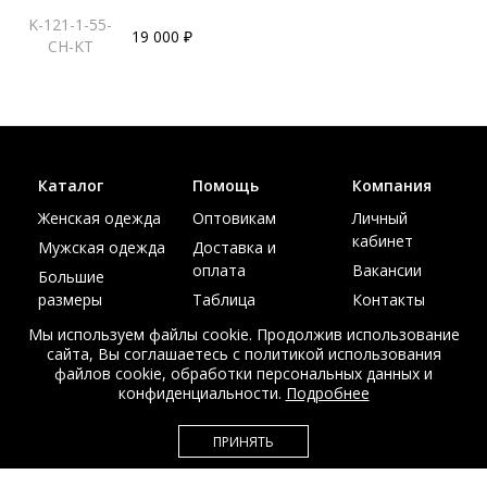
K-121-1-55-
19 000 ₽
CH-KT
Каталог
Помощь
Компания
Женская одежда
Оптовикам
Личный
кабинет
Мужская одежда
Доставка и
оплата
Вакансии
Большие
размеры
Таблица
Контакты
размеров
Акции
Мы используем файлы cookie. Продолжив использование
сайта, Вы соглашаетесь с политикой использования
файлов cookie, обработки персональных данных и
конфиденциальности.
Подробнее
© Интернет магазин верхней одежды из меха и кожи
ПРИНЯТЬ
EDEM-ROOM 2011-2026