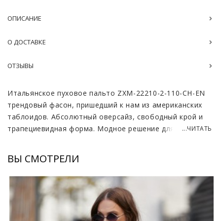
ОПИСАНИЕ
О ДОСТАВКЕ
ОТЗЫВЫ
Итальянское пуховое пальто ZXM-22210-2-110-CH-EN
трендовый фасон, пришедший к нам из американских
таблоидов. Абсолютный оверсайз, свободный крой и
трапециевидная форма. Модное решение для смелых
...ЧИТАТЬ
девушек, которые не боятся примерить на себя яркий
образ.
ВЫ СМОТРЕЛИ
Куртка сделана из итальянской шелковой ткани с
текстурой еле заметных полос, что придает пальто
особую уникальность. Поверхность куртки плотная и
влагостойкая. Одежду утепляет мех енота, который
пришит вдоль замка и воротника. Шерсть длинная и