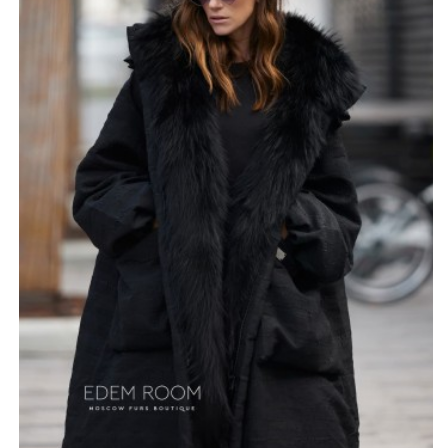
пушистая, на контрасте с тканью еще больше
выделяет необычный фасон. Пальто на подкладке из
гусиного пуха. В сочетании с мехом и тканью отлично
согревает в морозы и защищает от ветра.
Огромные карманы по бокам куртки еще больше
подчёркивают объемность изделия. Имеется глубокий
капюшон. Пальто будет прекрасно смотреться на
девушках миниатюрного телосложения.
*описание несет информационный характер, состав и
правила ухода могут быть изменены производителем