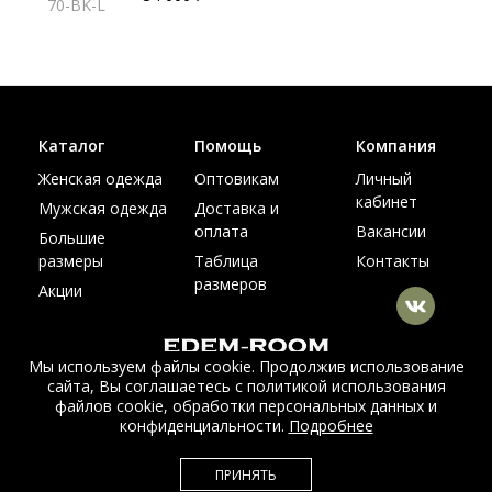
70-BK-L
Каталог
Помощь
Компания
Женская одежда
Оптовикам
Личный
кабинет
Мужская одежда
Доставка и
оплата
Вакансии
Большие
размеры
Таблица
Контакты
размеров
Акции
Мы используем файлы cookie. Продолжив использование
сайта, Вы соглашаетесь с политикой использования
© Интернет магазин верхней одежды из меха и кожи
файлов cookie, обработки персональных данных и
EDEM-ROOM 2011-2026
конфиденциальности.
Подробнее
Данный сайт несет исключительно информационный характер и не
ПРИНЯТЬ
является публичной офертой.