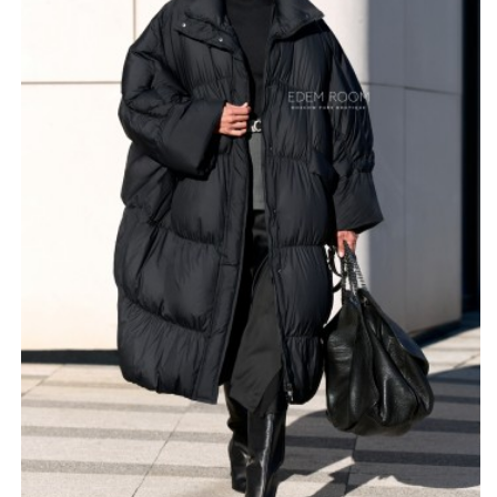
Утеплитель пух-пакет обеспечивает надежную защиту
от морозов, сохраняя лёгкость изделия. Длина около
115 см делает модель практичной и универсальной -
пальто полностью закрывает корпус, позволяя
сочетать его как с брюками, так и с юбками или
трикотажными платьями.
Глубокий чёрный цвет добавляет образу строгости и
элегантности, а также многогранно смотрится при
разном освещении. Высокая стойка защищает шею от
ветра, создавая ощущение уюта. Карманы скрыты в
объёмах кроя, что подчёркивает минималистичный
стиль модели. Это пальто идеально подходит тем, кто
ценит баланс между функциональностью,
дизайнерским подходом и выразительностью силуэта,
создавая стильный современный образ для городских
холодов.
*описание несет информационный характер, состав и
правила ухода могут быть изменены производителем