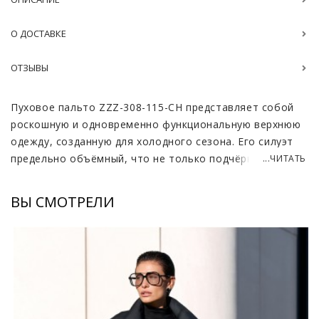
О ДОСТАВКЕ
ОТЗЫВЫ
Пуховое пальто ZZZ-308-115-CH представляет собой
роскошную и одновременно функциональную верхнюю
одежду, созданную для холодного сезона. Его силуэт
предельно объёмный, что не только подчёркивает
...ЧИТАТЬ
современную дизайнерскую эстетику, но и
обеспечивает максимальный комфорт и тепло. Мягкая
ВЫ СМОТРЕЛИ
итальянская ткань создаёт приятную на ощупь
поверхность, которая красиво драпируется и
формирует характерные крупные секции пухового
наполнения. Такой крой делает пальто визуально
необычным: плавные линии, широкие плечи и округлая
форма создают модный «oversize»-эффект.