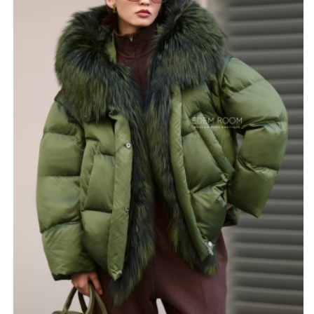
активного повседневного использования. Капюшон
украшен роскошным съёмным мехом чернобурой лисы
- плотным, пышным и эффектным, добавляющим
образу выразительности и благородства. Мех при
желании можно отстегнуть, что позволяет
адаптировать изделие под разный стиль - от
повседневного до более лаконичного.
Главная особенность этой модели — съёмные рукава.
Благодаря этому пуховик легко трансформируется в
стильную жилетку, что делает его особенно
функциональным. Это решение позволяет носить вещь
как в морозную погоду, так и в более тёплые дни,
сохраняя при этом актуальный внешний вид. Куртка
выполнена в современном оверсайз-силуэте, что
добавляет образу модного и дерзкого характера.
Цветовая гамма включает зелёный, чёрный, бордо,
голубой и пастельные оттенки. Размеры — 42–56.
Производство фабричный Китай, что гарантирует
высокое качество пошива и продуманность