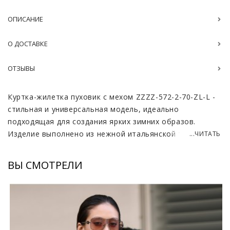
ОПИСАНИЕ
О ДОСТАВКЕ
ОТЗЫВЫ
Куртка-жилетка пуховик с мехом ZZZZ-572-2-70-ZL-L -
стильная и универсальная модель, идеально
подходящая для создания ярких зимних образов.
Изделие выполнено из нежной итальянской ткани,
...ЧИТАТЬ
которая отличается лёгкостью, мягкостью и
прочностью, обеспечивая комфорт и надёжную
ВЫ СМОТРЕЛИ
защиту от ветра и холода. В качестве утеплителя
используется пуховый пакет, благодаря которому
куртка отлично держит тепло, оставаясь при этом
лёгкой и удобной в носке. Длина модели составляет
65–70 см, что делает её практичным вариантом для