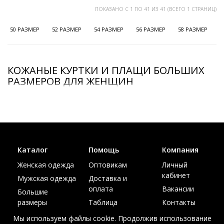
ПОКАЗАНО С 1 ПО 41 ИЗ 41 (ВСЕГО 1 СТРАНИЦ)
50 РАЗМЕР
52 РАЗМЕР
54 РАЗМЕР
56 РАЗМЕР
58 РАЗМЕР
6
КОЖАНЫЕ КУРТКИ И ПЛАЩИ БОЛЬШИХ
РАЗМЕРОВ ДЛЯ ЖЕНЩИН
Каталог
Помощь
Компания
Женская одежда
Оптовикам
Личный
кабинет
Мужская одежда
Доставка и
оплата
Вакансии
Большие
размеры
Таблица
Контакты
размеров
Акции
Мы используем файлы cookie. Продолжив использование