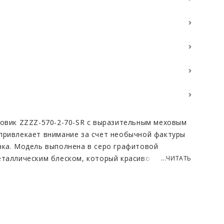
ховик ZZZZ-570-2-70-SR с выразительным меховым
привлекает внимание за счет необычной фактуры
нка. Модель выполнена в серо графитовой
еталлическим блеском, который красиво
...ЧИТАТЬ
свещении и делает образ визуально более
ь выглядит плотной, но при этом мягкой и
щущение комфорта и уюта уже с первого взгляда.
о хорошо сбалансированный, благодаря чему
у и подходит для повседневной носки в зимний