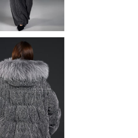
период. Лаконичная длина 
удобным для активного гор
присобранные, что усилива
линии талии объем распред
современный силуэт.
Главный акцент изделия - 
мехом лисы. Он обрамляет 
визуальную выразительност
плавными переходами оттен
делает куртку по настояще
уютным, создавая дополнит
Интересная геометрическая
оригинальный узор, которы
индивидуальность модели.
*описание несет информаци
быть изменены производит