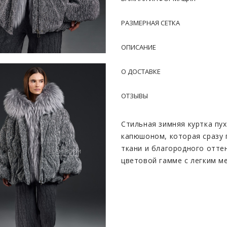
РАЗМЕРНАЯ СЕТКА
ОПИСАНИЕ
О ДОСТАВКЕ
ОТЗЫВЫ
Стильная зимняя куртка пу
капюшоном, которая сразу 
ткани и благородного отте
цветовой гамме с легким м
переливается при разном о
дорогим и эффектным. Ткан
пластичной, что создает о
Силуэт куртки объемный, н
модель не утяжеляет фигур