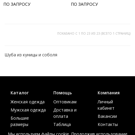
ПО ЗАПРОСУ
ПО ЗАПРОСУ
ПОКАЗАНО С 1 ПО 23 ИЗ 23 (ВСЕГО 1 СТРАНИЦ)
Шуба из куницы и соболя
Каталог
Помощь
Компания
Женская одежда
Оптовикам
Личный
кабинет
Мужская одежда
Доставка и
оплата
Вакансии
Большие
размеры
Таблица
Контакты
размеров
Акции
Мы используем файлы cookie. Продолжив использование