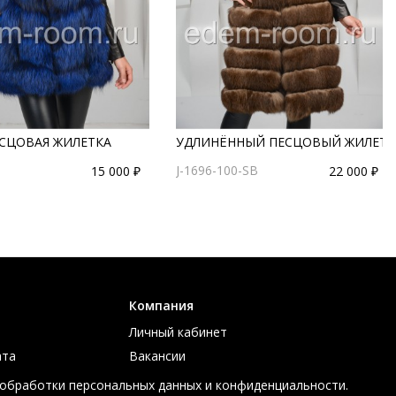
ЕСЦОВАЯ ЖИЛЕТКА
УДЛИНЁННЫЙ ПЕСЦОВЫЙ ЖИЛЕТ
J-1696-100-SB
15 000 ₽
22 000 ₽
Компания
Личный кабинет
ата
Вакансии
ов
Контакты
 обработки персональных данных и конфиденциальности.