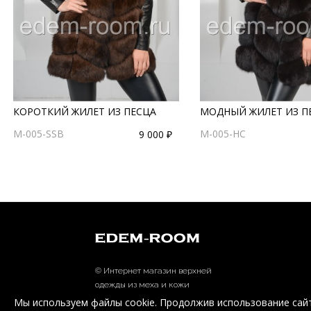
КОРОТКИЙ ЖИЛЕТ ИЗ ПЕСЦА
МОДНЫЙ ЖИЛЕТ ИЗ П
M-005-SSB
M-005-HC
9 000 ₽
© Интернет магазин верхней
одежды из меха и кожи
EDEM-ROOM 2011-2026
Мы используем файлы cookie. Продолжив использование сайт