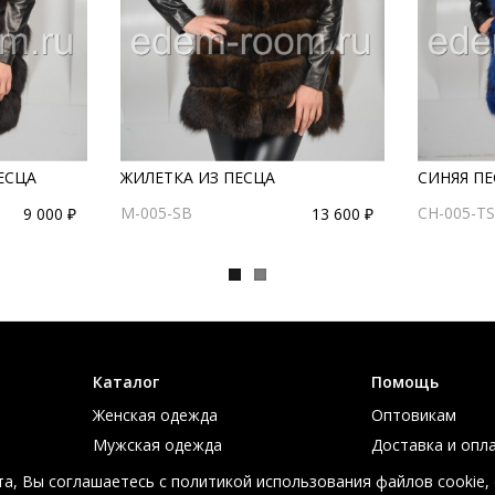
ЕСЦА
ЖИЛЕТКА ИЗ ПЕСЦА
СИНЯЯ П
M-005-SB
CH-005-TS
9 000 ₽
13 600 ₽
Каталог
Помощь
Женская одежда
Оптовикам
Мужская одежда
Доставка и опл
Большие размеры
Таблица размер
а, Вы соглашаетесь с политикой использования файлов cookie,