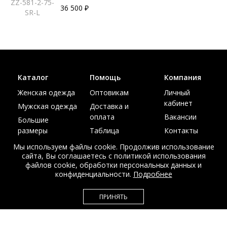
ZZ-581-2-75-
36 500 ₽
SR-L
Каталог
Помощь
Компания
Женская одежда
Оптовикам
Личный
кабинет
Мужская одежда
Доставка и
оплата
Вакансии
Большие
размеры
Таблица
Контакты
размеров
Акции
Мы используем файлы cookie. Продолжив использование
сайта, Вы соглашаетесь с политикой использования
файлов cookie, обработки персональных данных и
конфиденциальности.
Подробнее
© Интернет магазин верхней одежды из меха и кожи
ПРИНЯТЬ
EDEM-ROOM 2011-2026
Данный сайт несет исключительно информационный характер и не