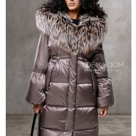
Этот роскошный элемент не только защищает голову
от морозного ветра, но и добавляет изысканности в
общий образ. Пуховик представлен в нежном цвете
мокко, который легко комбинируется с различными
стилями одежды и подходит для любой ситуации — от
прогулок по городу до выходов на различные
мероприятия.
Утеплитель из гусиного пуха создает невероятное
чувство уюта и тепла. Женское пуховое пальто не
только дарит комфорт, но и становится подлинным
акцентом вашего гардероба, отражая
индивидуальность и вкус своей обладательницы.
*описание несет информационный характер, состав и
правила ухода могут быть изменены производителем