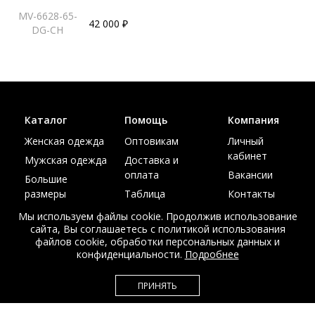
MV-6628-65-
42 000 ₽
DG-CH
Каталог
Помощь
Компания
Женская одежда
Оптовикам
Личный
кабинет
Мужская одежда
Доставка и
оплата
Вакансии
Большие
размеры
Таблица
Контакты
размеров
Акции
Мы используем файлы cookie. Продолжив использование
сайта, Вы соглашаетесь с политикой использования
файлов cookie, обработки персональных данных и
конфиденциальности.
Подробнее
© Интернет магазин верхней одежды из меха и кожи
ПРИНЯТЬ
EDEM-ROOM 2011-2026