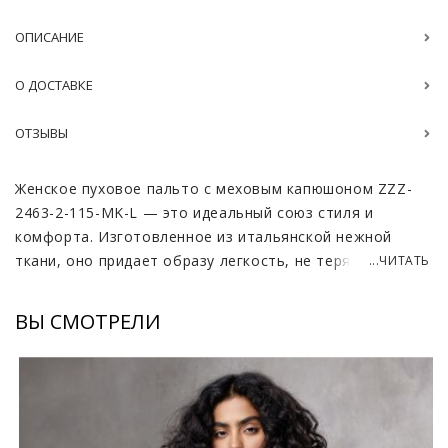
ОПИСАНИЕ
О ДОСТАВКЕ
ОТЗЫВЫ
Женское пуховое пальто с меховым капюшоном ZZZ-
2463-2-115-MK-L — это идеальный союз стиля и
комфорта. Изготовленное из итальянской нежной
ткани, оно придает образу легкость, не теряя при
...ЧИТАТЬ
этом своей способности согревать даже в самые
холодные дни. Пуховик, длинной 110-115 см, идеально
ВЫ СМОТРЕЛИ
садится по фигуре, создавая элегантный силуэт,
который подчеркивает женственность.
Особое внимание отведено капюшону, который
полностью выполнен из меха чернобурой лисы,
обладающего невероятной мягкостью и теплотой.