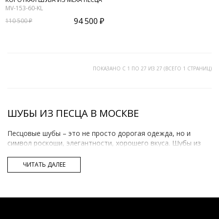
MV-153-60-KL
94 500 ₽
110 500 ₽
ПОКАЗАНО С 1 ПО 27 ИЗ 27 (ВСЕГО 1 СТРАНИЦ)
ШУБЫ ИЗ ПЕСЦА В МОСКВЕ
Песцовые шубы – это не просто дорогая одежда, но и
символ роскоши, элегантности, хорошего вкуса. Шубы из
песца имеют мягкий, длинный, блестящий ворс. Мех легкий,
но при этом долговечный, устойчивый к внешним
ЧИТАТЬ ДАЛЕЕ
неблагоприятным факторам. Благодаря таким
характеристикам, одежда может с комфортом носиться и
радовать глаз долгие годы.