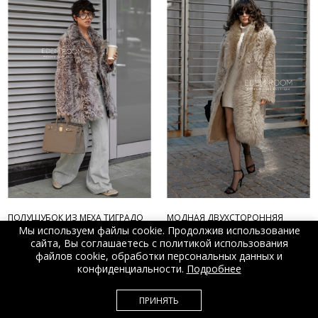
ПОЛУШУБОК ИЗ МЕХА ТИГРАДО
МОДНАЯ ДВУХСТОРОННЯЯ
3015-75-MK
ШУБА ИЗ ТИГРАДЫ
Мы используем файлы cookie. Продолжив использование
NB-2231-105-BG
сайта, Вы соглашаетесь с политикой использования
82 000 ₽
93 500 ₽
файлов cookie, обработки персональных данных и
99 500 ₽
115 000 ₽
конфиденциальности.
Подробнее
ПРИНЯТЬ