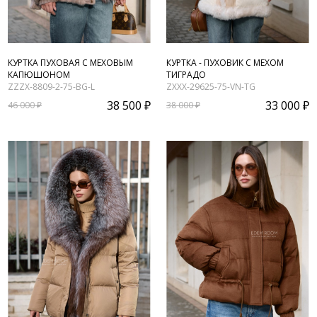
КУРТКА ПУХОВАЯ С МЕХОВЫМ
КУРТКА - ПУХОВИК С МЕХОМ
КАПЮШОНОМ
ТИГРАДО
ZZZX-8809-2-75-BG-L
ZXXX-29625-75-VN-TG
38 500 ₽
33 000 ₽
46 000 ₽
38 000 ₽