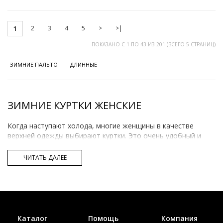
2
3
4
5
>
>|
1
ПОКАЗАНО С 1 ПО 43 ИЗ 201 (ВСЕГО 5 СТРАНИЦ)
ЗИМНИЕ ПАЛЬТО
ДЛИННЫЕ
ЗИМНИЕ КУРТКИ ЖЕНСКИЕ
Когда наступают холода, многие женщины в качестве
верхней одежды выбирают куртки. Это очень удобный и
комфортный вариант верхней одежды, отлично
дополняющий женственный образ её обладательницы.
ЧИТАТЬ ДАЛЕЕ
Кроме того, существует великое множество моделей
курток, а значит, любая женщина может найти вариант,
подходящий её фигуре.
Зимние куртки пользуются неизменным успехом у
современных женщин. И понятно почему. Во-первых,
Каталог
Помощь
Компания
куртки, в отличие от пальто, шуб и других вариантов