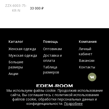
ZZX-6003-75-
33 000 ₽
KR-N
Каталог
Помощь
Компания
Женская одежда
Оптовикам
Личный
кабинет
Мужская одежда
Доставка и
оплата
Вакансии
Большие
размеры
Таблица
Контакты
размеров
Акции
Мы используем файлы cookie. Продолжив использование
сайта, Вы соглашаетесь с политикой использования
© Интернет магазин верхней одежды из меха и кожи
файлов cookie, обработки персональных данных и
EDEM-ROOM 2011-2026
конфиденциальности.
Подробнее