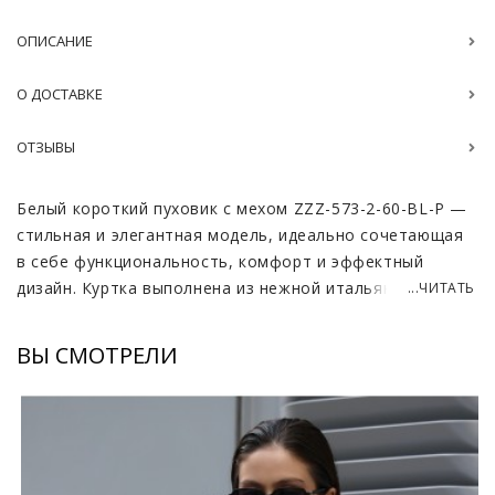
ОПИСАНИЕ
О ДОСТАВКЕ
ОТЗЫВЫ
Белый короткий пуховик с мехом ZZZ-573-2-60-BL-P —
стильная и элегантная модель, идеально сочетающая
в себе функциональность, комфорт и эффектный
дизайн. Куртка выполнена из нежной итальянской
...ЧИТАТЬ
ткани, которая отличается высоким качеством,
мягкостью и приятной фактурой. Материал хорошо
ВЫ СМОТРЕЛИ
защищает от ветра и влаги, а также сохраняет тепло
даже при пониженных температурах, что делает эту
модель практичным выбором для зимы.
Воротник украшен роскошным съёмным мехом лисы,
придающим образу статусность и утончённость. Мех