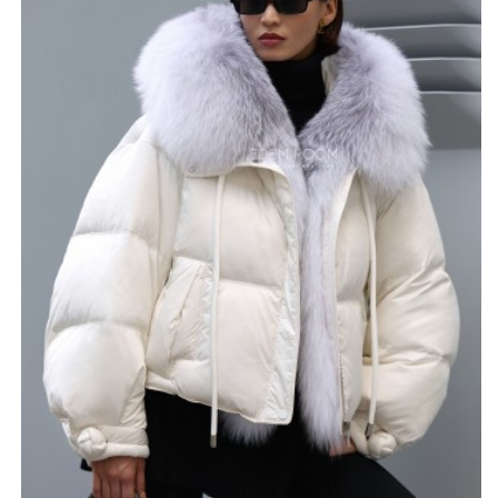
густой, пышный, отлично держит форму и согревает в
холодную погоду. Его можно снять, трансформируя
модель из более нарядной в повседневную, что делает
пуховик универсальным для разных ситуаций.
Утеплитель — пух-пакет, который обеспечивает
надёжную теплоизоляцию при минимальном весе.
Длина куртки составляет 60–65 см, что выгодно
подчёркивает фигуру и придаёт силуэту аккуратность.
Модель выпускается в нескольких цветах: белом,
светло-оливковом, чёрном, светло-розовом, голубом
и светло-сиреневом, что позволяет выбрать вариант
под индивидуальный стиль. Размерный ряд — от 42 до
56.
Дизайн куртки продуман до мелочей. Длинные шнурки
на капюшоне не только служат функциональной
деталью, но и придают изделию модный акцент.
Застёжки выполнены в форме бутонов цветов, что
делает образ более женственным и утончённым.