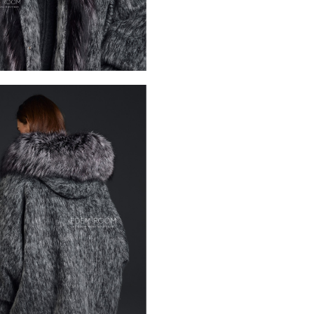
ветра и мороза. Утеплитель
отличные теплоизоляционн
повседневной носки.
Длина изделия 80–85 санти
сохранять тепло и при это
гармонично сбалансирован 
подчёркивают силуэт и пре
гамма в серых и капучино о
сочетаемой с различными э
стильным и практичным реш
функциональность и элеган
*описание несет информаци
быть изменены производит