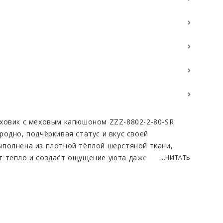
ховик с меховым капюшоном ZZZ-8802-2-80-SR
родно, подчёркивая статус и вкус своей
полнена из плотной тёплой шерстяной ткани,
 тепло и создаёт ощущение уюта даже в
...ЧИТАТЬ
сть материала имеет благородную текстуру и
лагодаря чему изделие смотрится дорого и
ние привлекает объёмный съёмный капюшон,
ьным мехом чернобурой лисы. Пышный, густой мех
обавляя образу выразительности и защищая от