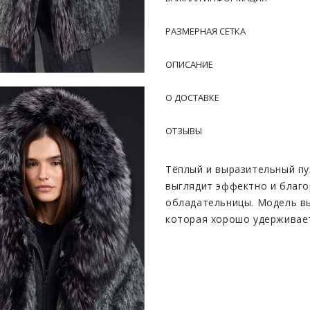
РАЗМЕРНАЯ СЕТКА
ОПИСАНИЕ
О ДОСТАВКЕ
ОТЗЫВЫ
Тёплый и выразительный пу
выглядит эффектно и благо
обладательницы. Модель вы
которая хорошо удерживает
холодную погоду. Поверхно
мягкий матовый оттенок, б
современно. Особое внима
щедро украшенный натурал
красиво обрамляет лицо, д