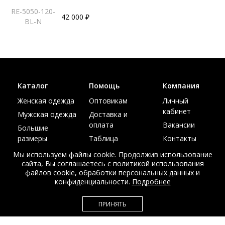
RE-5050-120-
42 000 ₽
BL-N
Каталог
Помощь
Компания
Женская одежда
Оптовикам
Личный
кабинет
Мужская одежда
Доставка и
оплата
Вакансии
Большие
размеры
Таблица
Контакты
размеров
Акции
Мы используем файлы cookie. Продолжив использование
сайта, Вы соглашаетесь с политикой использования
файлов cookie, обработки персональных данных и
конфиденциальности.
Подробнее
© Интернет магазин верхней одежды из меха и кожи
ПРИНЯТЬ
EDEM-ROOM 2011-2026