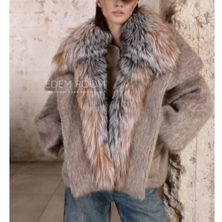
подчеркивается возможностью снятия меховой
отделки, позволяя адаптировать куртку к различным
погодным условиям и создавать два разных образа.
В качестве утеплителя использован гусиный пух,
надежно удерживающий тепло. Пух-пакет
обеспечивает равномерное распределение
утеплителя, предотвращая образование холодных зон.
Оптимальная длина – 60-65 см.– гарантирует свободу
движений и комфорт. Произведена в Китае с
соблюдением высоких стандартов качества.
*описание несет информационный характер, состав и
правила ухода могут быть изменены производителем