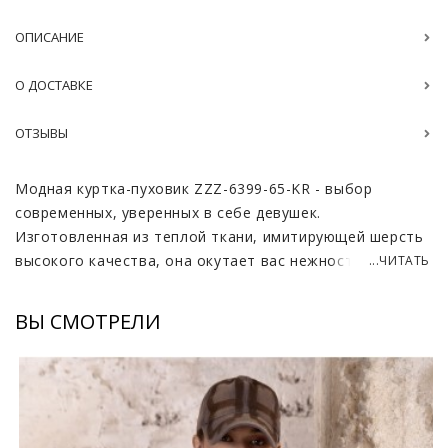
ОПИСАНИЕ
О ДОСТАВКЕ
ОТЗЫВЫ
Модная куртка-пуховик ZZZ-6399-65-KR - выбор
современных, уверенных в себе девушек.
Изготовленная из теплой ткани, имитирующей шерсть
высокого качества, она окутает вас нежностью и
...ЧИТАТЬ
защитит от непогоды. Приятный цвет капучино
придает образу лаконичность и универсальность,
ВЫ СМОТРЕЛИ
легко сочетаясь с различными нарядами.
Съемный мех лисы делает вещь особенно эффектной.
Пушистый, объемный воротник не только согревает в
мороз, но и добавляет изюминку в общий стиль,
делает его интересным. Практичность модели