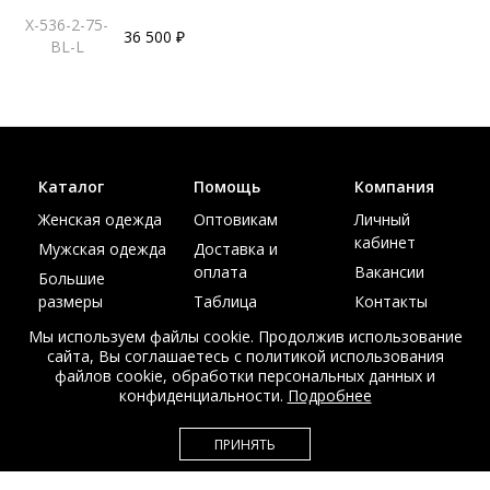
X-536-2-75-
36 500 ₽
BL-L
Каталог
Помощь
Компания
Женская одежда
Оптовикам
Личный
кабинет
Мужская одежда
Доставка и
оплата
Вакансии
Большие
размеры
Таблица
Контакты
размеров
Акции
Мы используем файлы cookie. Продолжив использование
сайта, Вы соглашаетесь с политикой использования
файлов cookie, обработки персональных данных и
конфиденциальности.
Подробнее
© Интернет магазин верхней одежды из меха и кожи
ПРИНЯТЬ
EDEM-ROOM 2011-2026