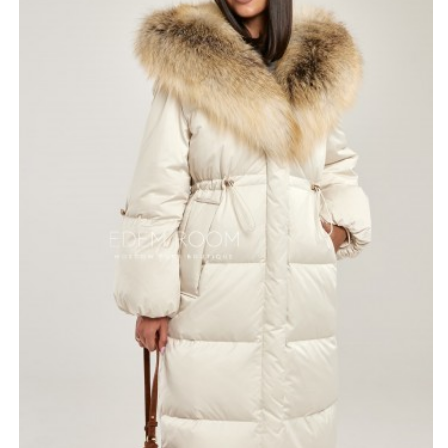
Пуховое пальто утеплено натуральным гусиным пухом.
Эта вещь станет изюминкой вашего образа в холодное
время года, обеспечивая комфорт и элегантность.
Длина составляет 110-115 см., по бокам расположены
карманы. Отличным дополнением к модели могут
стать сапоги, а также современные высокие ботинки.
*описание несет информационный характер, состав и
правила ухода могут быть изменены производителем