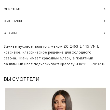
ОПИСАНИЕ
О ДОСТАВКЕ
ОТЗЫВЫ
Зимнее пуховое пальто с мехом ZC-2463-2-115-VN-L —
красивое, классическое решение для холодного
сезона. Ткань имеет красивый блеск, а приятный
ванильный цвет подчёркивает красоту и нежность
...ЧИТАТЬ
обладательницы изделия.
ВЫ СМОТРЕЛИ
Капюшон, полностью выполненный из натурального
меха лисы, делает образ очень выразительным и
эффектным. Мягкость и приятная текстура меха
доставляют приятные ощущения во время носки.
Данный элемент прекрасно гармонирует с остальными
деталями, привнося особое великолепие.