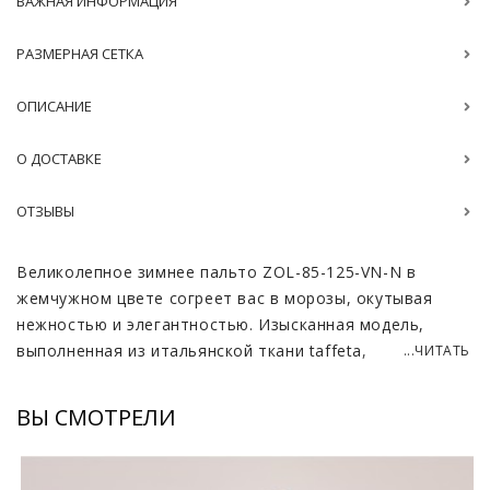
ВАЖНАЯ ИНФОРМАЦИЯ
РАЗМЕРНАЯ СЕТКА
ОПИСАНИЕ
О ДОСТАВКЕ
ОТЗЫВЫ
Великолепное зимнее пальто ZOL-85-125-VN-N в
жемчужном цвете согреет вас в морозы, окутывая
нежностью и элегантностью. Изысканная модель,
выполненная из итальянской ткани taffeta,
...ЧИТАТЬ
притягивает взгляд своим благородным блеском и
безупречным кроем.
ВЫ СМОТРЕЛИ
Воротник из роскошного меха норки делает образ
особенно роскошным. Легкий и невероятно теплый