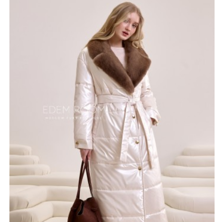
утеплитель isosoft надежно защитит от холода, не
утяжеляя силуэт. Жемчужный цвет пальто
подчеркивает женственность и элегантность,
идеально сочетаясь с любыми аксессуарами. Пояс
акцентирует талию, создавая утонченный силуэт, а
удобные кнопки обеспечивают надежную фиксацию.
Широкий размерный ряд (42-56) позволит женщинам с
разными формами подобрать идеальную посадку,
подчеркивающую достоинства фигуры. Это пальто –
инвестиция в ваш безупречный зимний образ, который
будет радовать вас своим теплом, комфортом и
элегантностью на протяжении многих сезонов.
*описание несет информационный характер, состав и
правила ухода могут быть изменены производителем