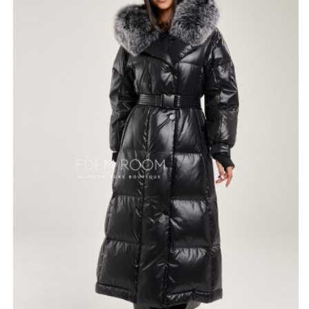
но и создает эффектный акцент, придавая
оригинальность. Такой пуховик не просто защищает
от непогоды, но и служит настоящим модным нарядом.
Он идеально впишется в разнообразные образы — от
повседневных до вечерних, позволяя одновременно
выглядеть стильно и чувствовать себя комфортно.
Утеплитель из гусиного пуха обеспечивает
невероятное тепло и лёгкость, что делает эту модель
поистине уникальной. Выбирая чёрный удлинённый
пуховик с капюшоном, вы выбираете не просто
верхнюю одежду, а настоящую инвестицию в свой
комфорт и стиль.
*описание несет информационный характер, состав и
правила ухода могут быть изменены производителем