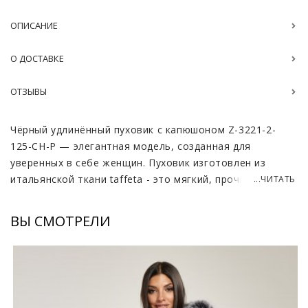
ОПИСАНИЕ
О ДОСТАВКЕ
ОТЗЫВЫ
Чёрный удлинённый пуховик с капюшоном Z-3221-2-
125-CH-P — элегантная модель, созданная для
уверенных в себе женщин. Пуховик изготовлен из
итальянской ткани taffeta - это мягкий, прочный
...ЧИТАТЬ
материал, напоминающий шёлк на ощупь. Он обладает
непревзойдённой лёгкостью и эластичностью, что
ВЫ СМОТРЕЛИ
делает его практичным. Благодаря поясу силуэт
подчеркивает изящество фигуры, а глубокий чёрный
цвет добавляет загадочности и шика внешнему виду.
Капюшон, отороченный шикарным мехом чернобурой
лисы, обеспечивает не только дополнительное тепло,