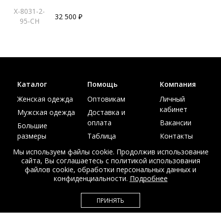
X-8031-2-
32 500 ₽
95-CH
Каталог
Помощь
Компания
Женская одежда
Оптовикам
Личный
кабинет
Мужская одежда
Доставка и
оплата
Вакансии
Большие
размеры
Таблица
Контакты
размеров
Акции
Мы используем файлы cookie. Продолжив использование
сайта, Вы соглашаетесь с политикой использования
файлов cookie, обработки персональных данных и
конфиденциальности.
Подробнее
© Интернет магазин верхней одежды из меха и кожи
ПРИНЯТЬ
EDEM-ROOM 2011-2026