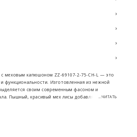
 с меховым капюшоном ZZ-69107-2-75-CH-L — это
 и функциональности. Изготовленная из нежной
 выделяется своим современным фасоном и
ла. Пышный, красивый мех лисы добавляет
...ЧИТАТЬ
разу нотку роскоши.
кету, который служит надёжным утеплителем,
ащита от холода. Он сохраняет тепло и создаёт
 условиях. Данный пуховик станет незаменимым
 года, сочетая в себе практичность и