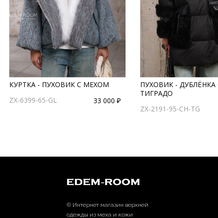
КУРТКА - ПУХОВИК С МЕХОМ
ПУХОВИК - ДУБЛЁНКА
ТИГРАДО
ZX-6399-65-GL
33 000 ₽
ZX-2191-95-CH-TG
© Интернет магазин верхней
одежды из меха и кожи