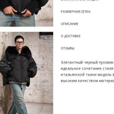
РАЗМЕРНАЯ СЕТКА
ОПИСАНИЕ
О ДОСТАВКЕ
ОТЗЫВЫ
Элегантный черный пуховик
идеальное сочетание стиля
итальянской ткани модель
высоким качеством материа
изысканности, придавая об
Благодаря гусиному пух-па
обеспечивается надёжная з
комфорт при носке в любых
спутником в холодное время