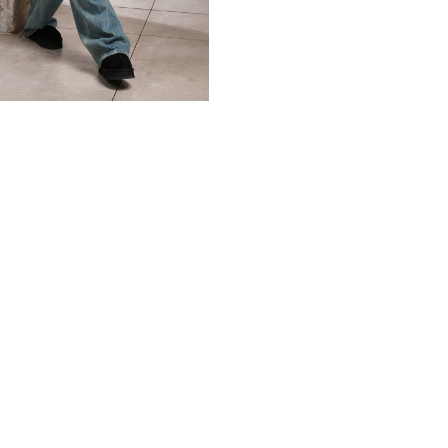
современный стиль.
Выбирая такой пуховик, вы
стремление к качеству. Буд
любимым вариантом верхне
дополняя любой образ.
*описание несет информаци
быть изменены производит