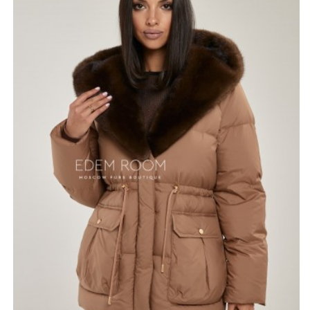
тепло, позволяя свободно двигаться, не чувствуя
тяжести. Этот утеплитель отличается высокой
теплоизоляцией и долговечностью, что делает куртку
идеальным спутником для зимы.
Изделие можно сочетать как с классическими
образами, так и с более спортивными, что делает её
универсальным элементом любого гардероба.
*описание несет информационный характер, состав и
правила ухода могут быть изменены производителем