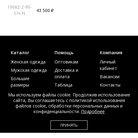
19082-2-90-
43 500 ₽
CH-N
Каталог
Помощь
Компания
Женская одежда
Оптовикам
Личный
кабинет
Мужская одежда
Доставка и
оплата
Вакансии
Большие
размеры
Таблица
Контакты
размеров
Акции
Мы используем файлы cookie. Продолжив использование
сайта, Вы соглашаетесь с политикой использования
файлов cookie, обработки персональных данных и
конфиденциальности.
Подробнее
© Интернет магазин верхней одежды из меха и кожи
ПРИНЯТЬ
EDEM-ROOM 2011-2026