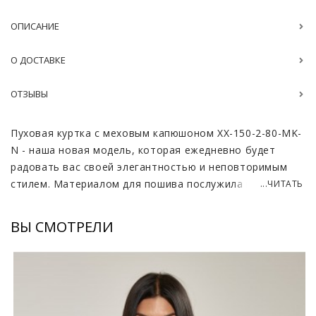
ОПИСАНИЕ
О ДОСТАВКЕ
ОТЗЫВЫ
Пуховая куртка с меховым капюшоном XX-150-2-80-MK-
N - наша новая модель, которая ежедневно будет
радовать вас своей элегантностью и неповторимым
стилем. Материалом для пошива послужила нежная
...ЧИТАТЬ
итальянская ткань. Она дарит невероятное ощущение
комфорта, доставляет приятные ощущения при
ВЫ СМОТРЕЛИ
контакте с телом. Отличительной чертой этой модели
является полностью меховой капюшон из натуральной
норки, который придаёт ей изысканный вид и
подчеркивает роскошный стиль.
Утеплитель из гусиного пуха обеспечивает легкость и