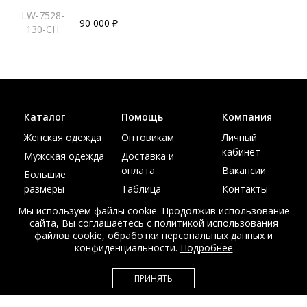
LW-7528-
90 000 ₽
130-CH
Каталог
Помощь
Компания
Женская одежда
Оптовикам
Личный
кабинет
Мужская одежда
Доставка и
оплата
Вакансии
Большие
размеры
Таблица
Контакты
размеров
Акции
Мы используем файлы cookie. Продолжив использование
сайта, Вы соглашаетесь с политикой использования
файлов cookie, обработки персональных данных и
конфиденциальности.
Подробнее
© Интернет магазин верхней одежды из меха и кожи
ПРИНЯТЬ
EDEM-ROOM 2011-2026