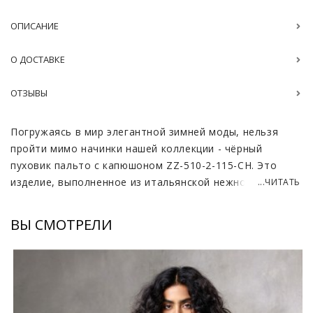
ОПИСАНИЕ
О ДОСТАВКЕ
ОТЗЫВЫ
Погружаясь в мир элегантной зимней моды, нельзя
пройти мимо начинки нашей коллекции - чёрный
пуховик пальто с капюшоном ZZ-510-2-115-CH. Это
изделие, выполненное из итальянской нежной ткани,
...ЧИТАТЬ
сочетает в себе все самые важные качества для
стильного и комфортного образа. Его мягкая текстура
ВЫ СМОТРЕЛИ
нежно окутывает тело, создавая уникальное
ощущение уюта в холодные дни.
Капюшон убережёт от ветра и осадков, а также
станет украшением образа, ведь его обрамляет
пушистый, великолепный мех натуральной лисы. Мех