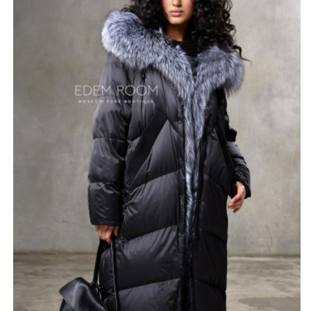
придаёт этому пуховику нотку роскоши и шарма. Он
легко снимается, позволяя вам менять стиль,
подстраиваясь под погоду и обстоятельства. Этот
элемент добавляет глубину образу, делая его
актуальным для самых разных мероприятий — от
вечерних прогулок до деловых встреч. Модель
утеплена гусиным пухом, что делает её идеальным
выбором для холодной зимы.
*описание несет информационный характер, состав и
правила ухода могут быть изменены производителем