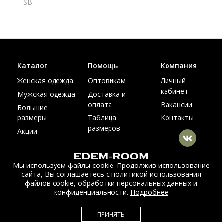
SB
Каталог
Помощь
Компания
Женская одежда
Оптовикам
Личный
кабинет
Мужская одежда
Доставка и
оплата
Вакансии
Большие
размеры
Таблица
Контакты
размеров
Акции
Мы используем файлы cookie. Продолжив использование
сайта, Вы соглашаетесь с политикой использования
© Интернет магазин верхней одежды из меха и кожи
файлов cookie, обработки персональных данных и
EDEM-ROOM 2011-2026
конфиденциальности.
Подробнее
Данный сайт несет исключительно информационный характер и не
ПРИНЯТЬ
является публичной офертой.