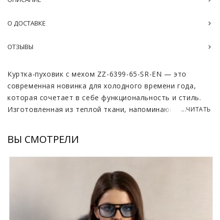
О ДОСТАВКЕ
ОТЗЫВЫ
Куртка-пуховик с мехом ZZ-6399-65-SR-EN — это
современная новинка для холодного времени года,
которая сочетает в себе функциональность и стиль.
Изготовленная из теплой ткани, напоминающей
...ЧИТАТЬ
шерсть, она обеспечивает надёжную защиту от
морозов, благодаря чему вы сможете наслаждаться
ВЫ СМОТРЕЛИ
зимой, не испытывая дискомфорта. Универсальная
длина 60-65 см., делает её удобной для ежедневного
использования: прогулок, мероприятий, встреч.
Съемный мех, выполненный из шикарной чернобурой
лисы, добавляет куртке особый шарм и роскошь. Вы
сможете легко преобразовать внешний вид куртки,