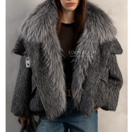
убрав мех в более, наоборот, добавив его для
дополнительного уюта в сильные морозы. Этот
элемент не только украшает изделие, но и усиливает
теплоизоляцию, что сделает ваши зимние выходы
особенно комфортными. Темно-серый цвет куртки
является классическим и универсальным, позволяя
сочетать её с любым стилем одежды.
*описание несет информационный характер, состав и
правила ухода могут быть изменены производителем