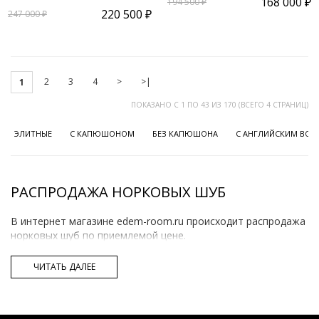
168 000 ₽
194 500 ₽
220 500 ₽
247 000 ₽
2
3
4
>
>|
1
ПОКАЗАНО С 1 ПО 43 ИЗ 170 (ВСЕГО 4 СТРАНИЦ)
ЭЛИТНЫЕ
С КАПЮШОНОМ
БЕЗ КАПЮШОНА
С АНГЛИЙСКИМ ВО
РАСПРОДАЖА НОРКОВЫХ ШУБ
В интернет магазине edem-room.ru происходит распродажа
норковых шуб по приемлемой цене.
Вы можете купить самые разнообразные шубы по
ЧИТАТЬ ДАЛЕЕ
распродаже:
короткие с капюшоном,
коллекция 2019,