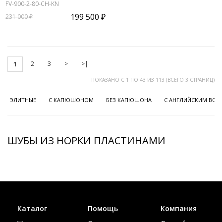
FV-900-2-80-CH-KN
199 500 ₽
231 000 ₽
2
3
>
>|
1
ПОКАЗАНО С 1 ПО 43 ИЗ 113 (ВСЕГО 3 СТРАНИЦ)
ЭЛИТНЫЕ
С КАПЮШОНОМ
БЕЗ КАПЮШОНА
С АНГЛИЙСКИМ ВО
ШУБЫ ИЗ НОРКИ ПЛАСТИНАМИ
Каталог
Помощь
Компания