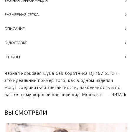
ВАЖНАЯ ИНФОРМАЦИЯ
РАЗМЕРНАЯ СЕТКА
ОПИСАНИЕ
О ДОСТАВКЕ
ОТЗЫВЫ
Чёрная норковая шуба без воротника DJ-167-65-CH -
это идеальный пример того, как в одном изделии
могут соединяться элегантность, лаконичность и по-
настоящему дорогой внешний вид. Модель выполнена
...ЧИТАТЬ
из отборной скандинавской норки, известной своей
густой, мягкой и блестящей фактурой. Мех ложится
ВЫ СМОТРЕЛИ
ровным, бархатистым полотном, создавая эффект
цельного силуэта. Длина 65–70 см делает шубу
универсальной и удобной для повседневного