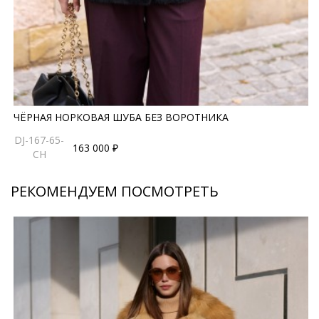
как на фото, с классическими костюмами или даже с
денимом, создавая образ городской элегантности. Это
та вещь, которая подчёркивает статус, не перегружая
его деталями, и делает образ безупречно утончённым.
*описание несет информационный характер, состав и
ЧЁРНАЯ НОРКОВАЯ ШУБА БЕЗ ВОРОТНИКА
правила ухода могут быть изменены производителем
DJ-167-65-
163 000 ₽
CH
РЕКОМЕНДУЕМ ПОСМОТРЕТЬ