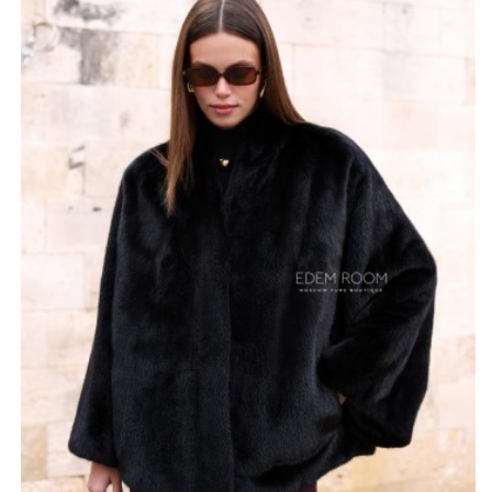
использования, сохраняя при этом солидный,
статусный характер.
Отсутствие воротника подчёркивает строгие линии
кроя, визуально удлиняя шею и делая акцент на общем
изяществе формы. Такой крой добавляет образу
лёгкости и одновременно подчёркивает летящий,
свободный силуэт при движении. Шуба красиво
драпируется, создаёт впечатление невесомости, но
остаётся тёплой благодаря плотному меху
премиального качества. Чёрный оттенок выглядит
максимально благородно, однако модель также
доступна в сером, белом и ореховом цветах, что
позволяет подобрать идеальный вариант под
индивидуальный стиль.
Изделие рассчитано на размеры 42–52 и подходит
женщинам, ценящим сочетание минимализма и
роскоши. Шуба легко вписывается в современный
гардероб: её можно сочетать с широкими брюками,