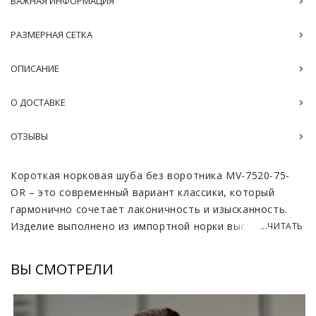
ВАЖНАЯ ИНФОРМАЦИЯ
РАЗМЕРНАЯ СЕТКА
ОПИСАНИЕ
О ДОСТАВКЕ
ОТЗЫВЫ
Короткая норковая шуба без воротника MV-7520-75-
OR – это современный вариант классики, который
гармонично сочетает лаконичность и изысканность.
Изделие выполнено из импортной норки высокого
...ЧИТАТЬ
качества с мягким блеском, равномерным густым
ворсом и безупречной фактурой. Длина 70–75 см
ВЫ СМОТРЕЛИ
делает модель универсальной: её можно носить с
брюками, джинсами или юбками, создавая как
деловые, так и повседневные образы. Цвет орех с