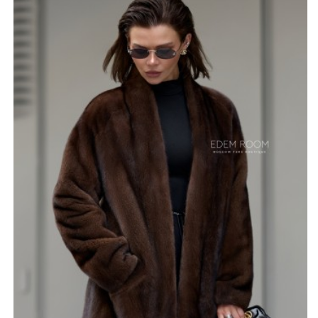
возможными оттенками чёрного, серого, белого и
пастели выглядит дорого и благородно, подчёркивая
глубину меха и придавая образу элегантность.
Отсутствие воротника – стильное дизайнерское
решение, которое делает шубу лёгкой и современной,
оставляя простор для игры с аксессуарами: платками,
шарфами или украшениями. Фасон сдержанный и
спокойный, идеально подходит для женщин, которые
ценят минимализм и хотят иметь универсальную вещь
в гардеробе. Размерный ряд 42–52 позволяет
подобрать модель для разных фигур, сохраняя
комфорт и женственность. Производство Россия
гарантирует высокое качество пошива и внимание к
деталям. Эта шуба – отличный выбор для тех, кто
ищет удобство, практичность и утончённый стиль в
одном изделии.
*описание несет информационный характер, состав и
правила ухода могут быть изменены производителем