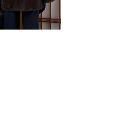
стилизации образа с помо
Гладкий и густой ворс ска
блеском, подчеркивающим 
производства. Благодаря о
верхняя одежда идеально п
городе, обеспечивая комфо
движений во время прогуло
делают силуэт визуально б
адаптируется под разные с
сочетании со строгими брю
платье. Высокое качество 
первозданного вида на мно
подобрать идеальный вариа
получаете не просто предме
уверенности в собственной
создает ощущение исключи
оставаясь при этом эталон
*описание несет информаци
быть изменены производит