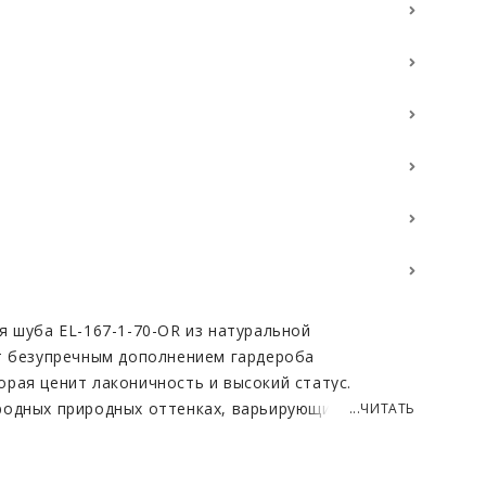
я шуба EL-167-1-70-OR из натуральной
т безупречным дополнением гардероба
рая ценит лаконичность и высокий статус.
родных природных оттенках, варьирующихся от
...ЧИТАТЬ
нного шоколадного тона. Особое внимание
отника, что открывает широкие возможности для