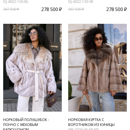
DJ-4022-130-BL
DJ-4022-130-SR
278 500 ₽
278 500 ₽
367 500 ₽
367 500 ₽
НОРКОВЫЙ ПОЛУШУБОК -
НОРКОВАЯ КУРТКА С
ПОНЧО С МЕХОВЫМ
ВОРОТНИКОМ ИЗ КУНИЦЫ
КАПЮШОНОМ
WR-7026-65-KP-KN