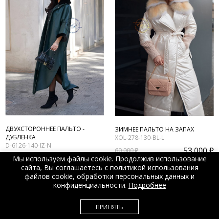
ДВУХСТОРОННЕЕ ПАЛЬТО -
ЗИМНЕЕ ПАЛЬТО НА ЗАПАХ
ДУБЛЕНКА
XOL-278-130-BL-L
D-6126-140-IZ-N
53 000 ₽
60 000 ₽
115 000 ₽
130 000 ₽
Мы используем файлы cookie. Продолжив использование
сайта, Вы соглашаетесь с политикой использования
файлов cookie, обработки персональных данных и
конфиденциальности.
Подробнее
ПРИНЯТЬ