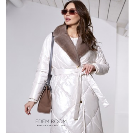
весу очень лёгкий. Благодаря этому в изделии будет
комфортно при длительных прогулках. Внутри
современный, популярный утеплитель isosoft, который
способен обеспечить уют в прохладную погоду.
Модель имеет карманы, а также застёжку на кнопках.
Пояс поможет сделать силуэт изящным, выделить
талию. Изюминка пальто - воротник из натурального
норкового меха. Он приятен на ощупь, имеет красивый
блеск. При желании или необходимости его можно с
лёгкостью отстегнуть.
*описание несет информационный характер, состав и
правила ухода могут быть изменены производителем