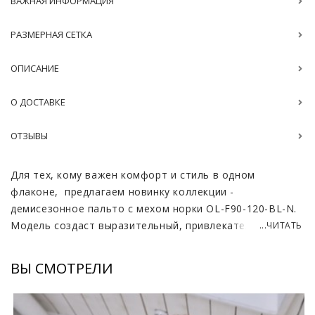
ВАЖНАЯ ИНФОРМАЦИЯ
РАЗМЕРНАЯ СЕТКА
ОПИСАНИЕ
О ДОСТАВКЕ
ОТЗЫВЫ
Для тех, кому важен комфорт и стиль в одном
флаконе, предлагаем новинку коллекции -
демисезонное пальто с мехом норки OL-F90-120-BL-N.
Модель создаст выразительный, привлекательный
...ЧИТАТЬ
образ, подчеркнет утончённость фигуры и красоту
своей обладательницы.
ВЫ СМОТРЕЛИ
Пальто выполнено из нежной и прочной итальянской
ткани taffeta. На ощупь материал гладкий и мягкий, по