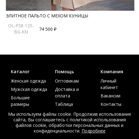
ЭЛИТНОЕ ПАЛЬТО С МЕХОМ КУНИЦЫ
OL-P58-125-
74 500 ₽
BG-KN
Каталог
Помощь
Компания
Женская одежда
Оптовикам
Личный
кабинет
Мужская одежда
Доставка и
оплата
Вакансии
Большие
размеры
Таблица
Контакты
размеров
Акции
Мы используем файлы cookie. Продолжив использование
сайта, Вы соглашаетесь с политикой использования
файлов cookie, обработки персональных данных и
конфиденциальности.
Подробнее