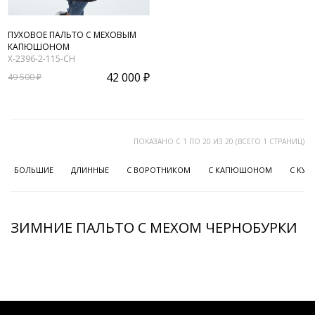
ПУХОВОЕ ПАЛЬТО С МЕХОВЫМ
КАПЮШОНОМ
X-2396-2-115-CH
42 000 ₽
49 500 ₽
ПОКАЗАНО С 1 ПО 20 ИЗ 20 (ВСЕГО 1 СТРАНИЦ)
БОЛЬШИЕ
ДЛИННЫЕ
С ВОРОТНИКОМ
С КАПЮШОНОМ
С КУН
ЗИМНИЕ ПАЛЬТО С МЕХОМ ЧЕРНОБУРКИ