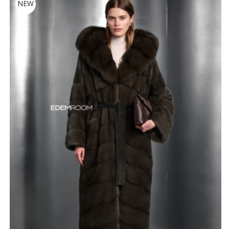
NEW
ледяного ветра, позволяя отказаться от шапок.
Удлиненный силуэт мягко обволакивает фигуру,
обеспечивая абсолютный уют в суровые морозы.
Эта элитная вещь идеально дополнит вечерний наряд
и подчеркнет безупречный вкус владелицы в
повседневных городских образах. Строгий контроль на
российском производстве гарантирует высочайшее
качество пошива. Вы сможете легко подобрать
правильную посадку под свою комплекцию, а при
желании запросить создание обновки в другом
цветовом решении. Подарите себе эстетическое
удовольствие и тепло.
*описание несет информационный характер, состав и
правила ухода могут быть изменены производителем