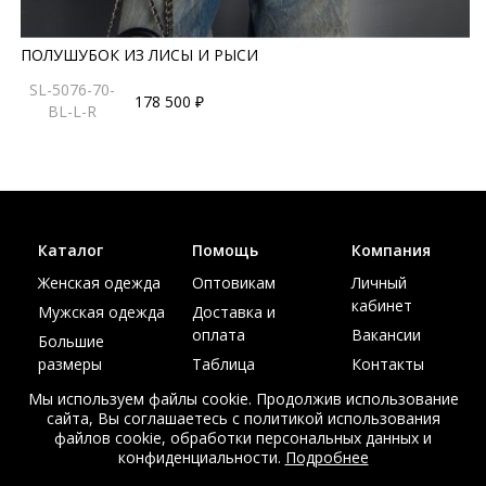
ПОЛУШУБОК ИЗ ЛИСЫ И РЫСИ
SL-5076-70-
178 500 ₽
BL-L-R
Каталог
Помощь
Компания
Женская одежда
Оптовикам
Личный
кабинет
Мужская одежда
Доставка и
оплата
Вакансии
Большие
размеры
Таблица
Контакты
размеров
Акции
Мы используем файлы cookie. Продолжив использование
сайта, Вы соглашаетесь с политикой использования
файлов cookie, обработки персональных данных и
конфиденциальности.
Подробнее