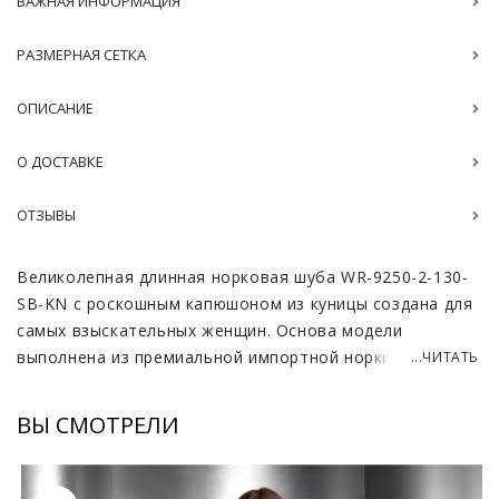
ВАЖНАЯ ИНФОРМАЦИЯ
РАЗМЕРНАЯ СЕТКА
ОПИСАНИЕ
О ДОСТАВКЕ
ОТЗЫВЫ
Великолепная длинная норковая шуба WR-9250-2-130-
SB-KN с роскошным капюшоном из куницы создана для
самых взыскательных женщин. Основа модели
выполнена из премиальной импортной норки с
...ЧИТАТЬ
невероятно густым и шелковистым ворсом. Особый
статус изделию придает благородный оттенок соболя,
ВЫ СМОТРЕЛИ
красиво переливающийся на свету. Объемный
капюшон полностью сшит из меха куницы. Он служит
эффектным украшением и превосходно защищает от