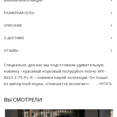
ВАЖНАЯ ИНФОРМАЦИЯ
РАЗМЕРНАЯ СЕТКА
ОПИСАНИЕ
О ДОСТАВКЕ
ОТЗЫВЫ
Специально для вас мы подготовили удивительную
новинку - красивый норковый полушубок-пончо WR-
8023-2-75-PL-R – новинка нашей коллекции. Он пошит
из импортной норки, отличается исключительной
...ЧИТАТЬ
мягкостью и блеском, приковывающим взгляды.
Палевый оттенок меха придает изделию нежность и
ВЫ СМОТРЕЛИ
изысканность, делая его отличным дополнением к
любому гардеробу. Полушубок можно носить как с
брюками, так и с юбками, его длина составляет 70-75