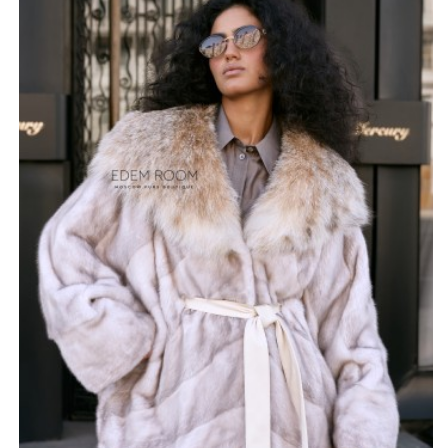
см.
Изюминка образа - пышный капюшон из меха рыси,
который не только придает изделию неповторимый
шарм, но и обеспечивает дополнительную защиту от
холода и ветра. Капюшон создает элегантный силуэт и
подчеркивает индивидуальность своей
обладательницы. Кроме того, талию украшает
симпатичный пояс.
Благодаря своему свободному крою, полушубок-пончо
не сковывает движения и обеспечивает максимальный
комфорт в течение дня. Он идеально подходит для
создания многослойных образов, позволяя
экспериментировать с различными стилями и
аксессуарами. Этот полушубок станет незаменимым
элементом вашего гардероба в холодное время года,
даря ощущение тепла и уюта.
*описание несет информационный характер, состав и