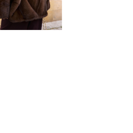
образами, так и с яркими в
роскошный капюшон, полно
обладающей объёмным, бол
оттенков. Именно он форм
красиво обрамляет лицо и 
Длина изделия 75–80 см иде
сковывает движения, визуал
брюками, так и с платьями.
регулировать посадку по 
силуэт или носить в рассл
модный летящий силуэт, не
делают посадку максималь
Модель представлена в раз
идеальную посадку на любу
высоким уровнем качества 
шуба подчеркивает уверенн
образ, который невозможно