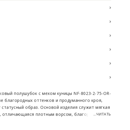
овый полушубок с мехом куницы NF-8023-2-75-OR-
е благородных оттенков и продуманного кроя,
статусный образ. Основой изделия служит мягкая
а, отличающаяся плотным ворсом, благородным
...ЧИТАТЬ
лговечностью. Цвет «орех» выглядит особенно
 гармонично сочетается как с повседневными