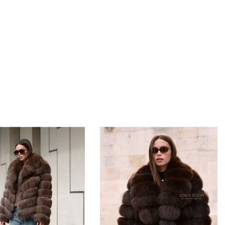
онный характер, состав и правила ухода могут
елем