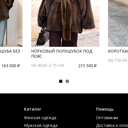
ШУБА БЕЗ
НОРКОВЫЙ ПОЛУШУБОК ПОД
КОРОТКАЯ
ПОЯС
MJ-156-6
NF-8026-2-75-OR
163 000 ₽
215 500 ₽
Каталог
Помощь
Женская одежда
Оптовикам
Мужская одежда
Доставка и опл