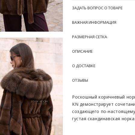
ЗАДАТЬ ВОПРОС О ТОВАРЕ
ВАЖНАЯ ИНФОРМАЦИЯ
РАЗМЕРНАЯ СЕТКА
ОПИСАНИЕ
О ДОСТАВКЕ
ОТЗЫВЫ
Роскошный коричневый норк
KN демонстрирует сочетани
создающего по-настоящему 
густая скандинавская норк
естественным блеском и до
дорого и универсально, он