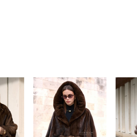
*описание несет информаци
быть изменены производит