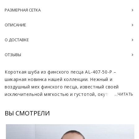
РАЗМЕРНАЯ СЕТКА
ОПИСАНИЕ
О ДОСТАВКЕ
ОТЗЫВЫ
Короткая шуба из финского песца AL-407-50-P –
шикарная новинка нашей коллекции. Нежный и
воздушный мех финского песца, известный своей
исключительной мягкостью и густотой, окутает вас
...ЧИТАТЬ
теплом и создаст неповторимое ощущение роскоши.
Пастельный оттенок придает изделию особую
ВЫ СМОТРЕЛИ
нежность и элегантность, делая его универсальным
дополнением к любому образу. Мы также предлагаем
возможность изменения длины изделия, чтобы шуба
идеально соответствовала вашим предпочтениям.