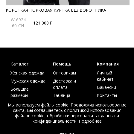
КОРОТКАЯ НОРКОВАЯ КУРТКА БЕЗ ВОРОТНИКА
LW-6924-
121 000 ₽
60-CH
Каталог
Помощь
Компания
Женская одежда
Оптовикам
Личный
кабинет
Мужская одежда
Доставка и
оплата
Вакансии
Большие
размеры
Таблица
Контакты
размеров
Акции
Мы используем файлы cookie. Продолжив использование
сайта, Вы соглашаетесь с политикой использования
файлов cookie, обработки персональных данных и
конфиденциальности.
Подробнее
© Интернет магазин верхней одежды из меха и кожи