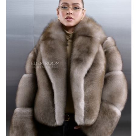
Укороченный фасон идеально подходит для активного
образа жизни, не сковывает движений и позволяет
чувствовать себя уверенно в любой ситуации. Шуба
хорошо подходит к повседневной одежде, а так же
вечерними нарядами, добавляя нотку изысканности и
гламура. Размерный ряд от 42 до 50 позволит каждой
женщине подобрать оптимальную посадку.
Российское производство использует только лучшие
материалы и тщательно контролирует каждый этап
пошива, чтобы гарантировать безупречный результат.
Приобретая эту шубу, вы получаете не просто
предмет гардероба, а инвестицию в красоту своего
образа и комфорт.
*описание несет информационный характер, состав и
правила ухода могут быть изменены производителем