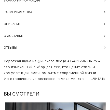
ВАЖНАЯ ИНФОРМАЦИЯ
РАЗМЕРНАЯ СЕТКА
ОПИСАНИЕ
О ДОСТАВКЕ
ОТЗЫВЫ
Короткая шуба из финского песца AL-409-60-KR-PS –
это изысканный выбор для тех, кто ценит стиль и
комфорт в динамичном ритме современной жизни.
Изготовленная из роскошного меха финского песца,
...ЧИТАТЬ
эта шуба воплощает в себе элегантность и тепло,
даря ощущение уюта в любую погоду. Мягкий и
ВЫ СМОТРЕЛИ
пушистый мех окутывает теплом, а короткий фасон
обеспечивает свободу движений и практичность.