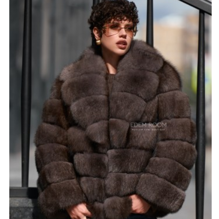
Длина изделия 60-65 см, является оптимальной для
активных женщин, ценящих удобство и
функциональность. Укороченная модель идеально
сочетается с различными стилями одежды, от
повседневного до элегантного вечернего образа.
Коричневый цвет подчеркивает естественную красоту
меха и легко сочетается с другими элементами
гардероба. Шуба замечательно сочетается с
классическим костюмом, а также с обычными
джинсами, с ней можно носить элегантные туфли на
каблуке, и даже обычные кроссовки.
*описание несет информационный характер, состав и
правила ухода могут быть изменены производителем