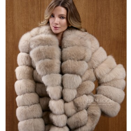
чего шубка смотрится собранной, но при этом
воздушной и легкой.
Цветовая гамма сочетает благородные оттенки
бежевого, собольего, коричневого и белого, которые
плавно переходят друг в друга и создают эффект
дорогой многослойной фактуры. Такой микс оттенков
выглядит элегантно и универсально, легко вписываясь
как в повседневные образы, так и в более нарядные
ансамбли. Длина 60–65 см делает модель практичной и
удобной, позволяя подчеркнуть фигуру и сохранить
свободу движений.
Посадка шубки свободная, но продуманная, она
красиво ложится по плечам и не утяжеляет образ.
Объемный мех визуально добавляет статусности и
подчеркивает качество изделия. Финский песец
известен своей плотностью и теплозащитными
свойствами, поэтому такая шубка не только эффектна
внешне, но и отлично справляется с холодной