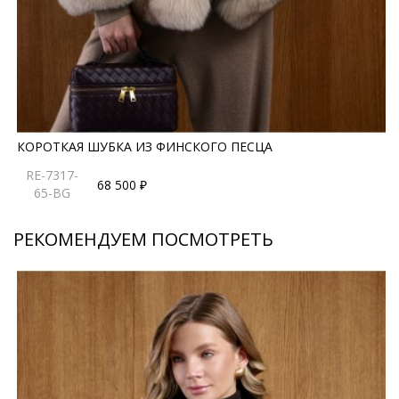
погодой. Модель подходит для размеров 42–50 и
станет стильным акцентом зимнего гардероба,
подчеркивая вкус и индивидуальность своей
обладательницы.
*описание несет информационный характер, состав и
правила ухода могут быть изменены производителем
КОРОТКАЯ ШУБКА ИЗ ФИНСКОГО ПЕСЦА
RE-7317-
68 500 ₽
65-BG
РЕКОМЕНДУЕМ ПОСМОТРЕТЬ