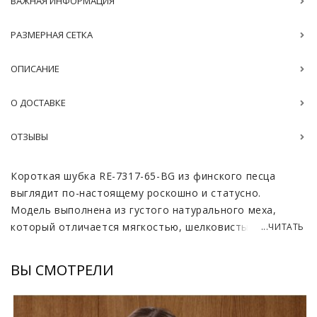
ВАЖНАЯ ИНФОРМАЦИЯ
РАЗМЕРНАЯ СЕТКА
ОПИСАНИЕ
О ДОСТАВКЕ
ОТЗЫВЫ
Короткая шубка RE-7317-65-BG из финского песца
выглядит по-настоящему роскошно и статусно.
Модель выполнена из густого натурального меха,
который отличается мягкостью, шелковистым блеском
...ЧИТАТЬ
и выразительным объемом. Благодаря технологии
росшива кусочков меха изделие приобретает
ВЫ СМОТРЕЛИ
архитектурный ритм и визуальную глубину, что делает
силуэт более интересным и современным. Каждый
горизонтальный сегмент аккуратно выверен, за счет