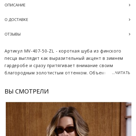
ОПИСАНИЕ
О ДОСТАВКЕ
ОТЗЫВЫ
Артикул MV-407-50-ZL - короткая шуба из финского
песца выглядит как выразительный акцент в зимнем
гардеробе и сразу притягивает внимание своим
благородным золотистым оттенком. Объемный
...ЧИТАТЬ
натуральный мех создает ощущение воздушности и
легкости, при этом визуально подчеркивает статус и
ВЫ СМОТРЕЛИ
изысканный вкус. Фактура песца густая и мягкая, с
красивым естественным переливом, благодаря чему
изделие смотрится дорого и эффектно при любом
освещении. Длина 50–55 см делает модель особенно
удобной для активной городской жизни, позволяя
свободно двигаться и легко сочетать шубу с брюками,