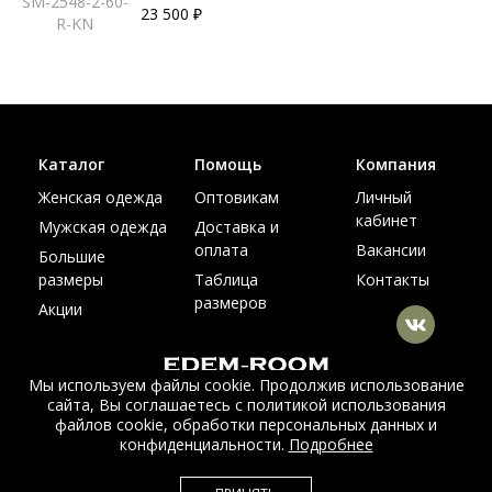
SM-2548-2-60-
23 500 ₽
R-KN
Каталог
Помощь
Компания
Женская одежда
Оптовикам
Личный
кабинет
Мужская одежда
Доставка и
оплата
Вакансии
Большие
размеры
Таблица
Контакты
размеров
Акции
Мы используем файлы cookie. Продолжив использование
сайта, Вы соглашаетесь с политикой использования
© Интернет магазин верхней одежды из меха и кожи
файлов cookie, обработки персональных данных и
EDEM-ROOM 2011-2026
конфиденциальности.
Подробнее
Данный сайт несет исключительно информационный характер и не