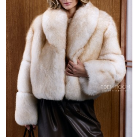
юбками или платьями.
Свободный, слегка расслабленный крой формирует
модный силуэт, который не утяжеляет фигуру и
смотрится современно. Широкие рукава добавляют
образу дополнительный объем и подчеркивают
роскошь меха. Эта модель отлично согревает в
морозную погоду, сохраняя тепло и комфорт, при этом
остается легкой в носке. Короткая шуба из финского
песца станет яркой и стильной вещью для зимнего
сезона.
*описание несет информационный характер, состав и
правила ухода могут быть изменены производителем