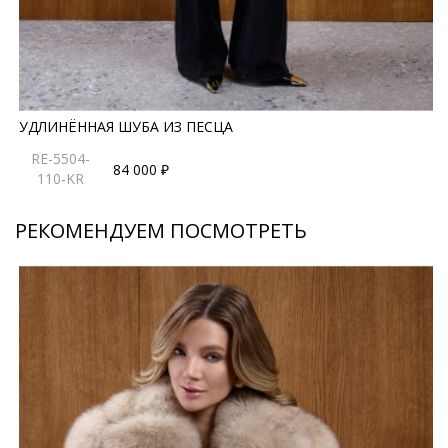
и высокие стандарты пошива, а финский песец
обеспечивает долговечность и безупречный внешний
вид на протяжении многих сезонов.
*описание несет информационный характер, состав и
правила ухода могут быть изменены производителем
УДЛИНЁННАЯ ШУБА ИЗ ПЕСЦА
RE-5504-
84 000 ₽
110-KR
РЕКОМЕНДУЕМ ПОСМОТРЕТЬ