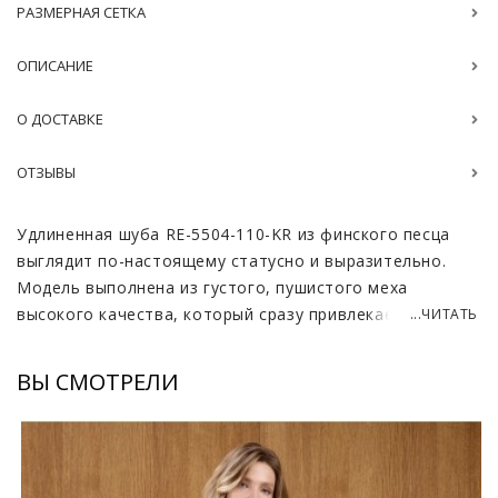
РАЗМЕРНАЯ СЕТКА
ОПИСАНИЕ
О ДОСТАВКЕ
ОТЗЫВЫ
Удлиненная шуба RE-5504-110-KR из финского песца
выглядит по-настоящему статусно и выразительно.
Модель выполнена из густого, пушистого меха
высокого качества, который сразу привлекает
...ЧИТАТЬ
внимание своей глубиной и благородным блеском.
Натуральная цветовая палитра в коричневых, бежевых
ВЫ СМОТРЕЛИ
и соболиных оттенках смотрится очень гармонично и
подчёркивает природную красоту меха, создавая
эффект дорогого и ухоженного изделия. Поперечная
раскладка меховых пластин формирует чёткий силуэт,