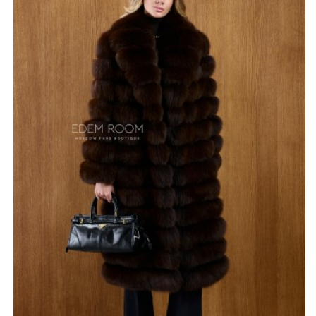
визуально вытягивает фигуру и придаёт образу
архитектурность и собранность.
Длина 105–110 см делает шубу универсальной для
повседневных выходов и особых случаев, она красиво
смотрится в движении и защищает от холода в зимний
период. Свободный, но продуманный крой не
сковывает движения и позволяет легко сочетать
модель как с классическими, так и с более
современными образами. Аккуратная линия плеч и
мягко оформленный ворот создают ощущение уюта и
комфорта, при этом внешний вид остаётся элегантным
и сдержанным.
Фактура меха подчёркнута равномерной плотностью и
объёмом, благодаря чему шуба выглядит воздушной,
но в то же время тёплой и надёжной. Эта модель
отлично подойдёт для женщин, которые ценят
изысканность, качество и утончённый стиль.
Производство Россия гарантирует внимание к деталям