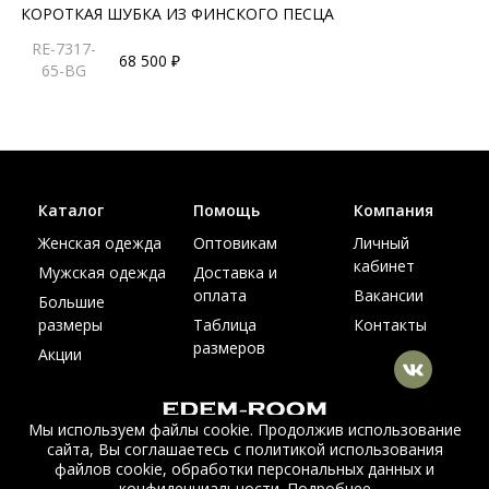
КОРОТКАЯ ШУБКА ИЗ ФИНСКОГО ПЕСЦА
RE-7317-
68 500 ₽
65-BG
Каталог
Помощь
Компания
Женская одежда
Оптовикам
Личный
кабинет
Мужская одежда
Доставка и
оплата
Вакансии
Большие
размеры
Таблица
Контакты
размеров
Акции
Мы используем файлы cookie. Продолжив использование
сайта, Вы соглашаетесь с политикой использования
© Интернет магазин верхней одежды из меха и кожи
файлов cookie, обработки персональных данных и
EDEM-ROOM 2011-2026
конфиденциальности.
Подробнее