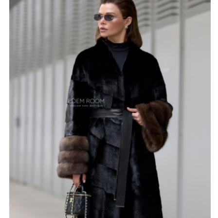
внимание привлекают манжеты из меха куницы — эта
деталь становится главным акцентом дизайна,
подчёркивая дорогой характер изделия и создавая
эффект контраста.
Куница имеет благородный оттенок, который
гармонично выделяется на фоне чёрной норки, делая
модель ещё более изысканной. Фасон отличается
сдержанностью, но вместе с тем несёт в себе
ощущение роскоши и статуса. Шуба рассчитана на
размеры 42–52, что делает её универсальным
вариантом для разных типов фигур. Производство
Россия гарантирует высокий уровень исполнения и
внимание к деталям. Такой вариант идеально
подойдёт для тех, кто ценит благородную классику,
изысканность и хочет подчеркнуть свой безупречный
вкус.
*описание несет информационный характер, состав и
правила ухода могут быть изменены производителем