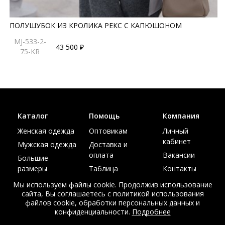
ПОЛУШУБОК ИЗ КРОЛИКА РЕКС С КАПЮШОНОМ
MJ-533-2-
43 500 ₽
75-KR
Каталог
Помощь
Компания
Женская одежда
Оптовикам
Личный
кабинет
Мужская одежда
Доставка и
оплата
Вакансии
Большие
размеры
Таблица
Контакты
размеров
Акции
Мы используем файлы cookie. Продолжив использование
сайта, Вы соглашаетесь с политикой использования
файлов cookie, обработки персональных данных и
конфиденциальности.
Подробнее