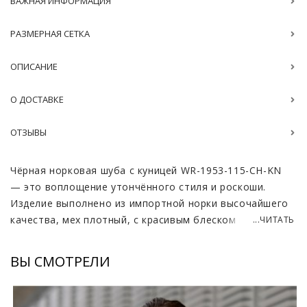
ВАЖНАЯ ИНФОРМАЦИЯ
РАЗМЕРНАЯ СЕТКА
ОПИСАНИЕ
О ДОСТАВКЕ
ОТЗЫВЫ
Чёрная норковая шуба с куницей WR-1953-115-CH-KN
— это воплощение утончённого стиля и роскоши.
Изделие выполнено из импортной норки высочайшего
качества, мех плотный, с красивым блеском и мягкой
...ЧИТАТЬ
текстурой. Длина модели 110–115 см создаёт изящный
силуэт, визуально вытягивая фигуру и добавляя
ВЫ СМОТРЕЛИ
образу элегантности. Цвет глубокий чёрный,
универсальный и всегда актуальный, легко сочетается
с аксессуарами и обувью любого стиля. Особое