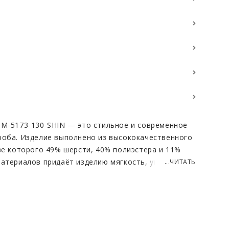
 M-5173-130-SHIN — это стильное и современное
роба. Изделие выполнено из высококачественного
аве которого 49% шерсти, 40% полиэстера и 11%
материалов придаёт изделию мягкость, уют и
...ЧИТАТЬ
износостойкость. Длина 125–130 см обеспечивает
 холода, визуально вытягивает силуэт и делает
необычно и дорого, имитируя натуральный окрас
ных градиентных полос, что придаёт модели