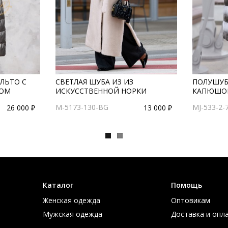
ЛЬТО С
СВЕТЛАЯ ШУБА ИЗ ИЗ
ПОЛУШУБ
ОМ
ИСКУССТВЕННОЙ НОРКИ
КАПЮШО
M-5173-130-BG
MJ-533-2-
26 000 ₽
13 000 ₽
Каталог
Помощь
Женская одежда
Оптовикам
Мужская одежда
Доставка и опл
Большие размеры
Таблица размер