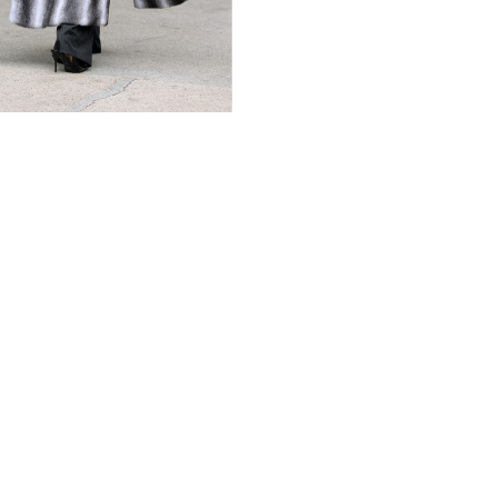
изысканный геометрический
оригинально, позволяя шуб
лаконичный, без излишнего
современность образа. Мод
типам фигур, создавая эле
фабричный Китай, при этом
соответствуют высоким ста
гардероб современной женщ
*описание несет информаци
быть изменены производит