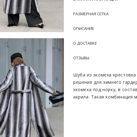
РАЗМЕРНАЯ СЕТКА
ОПИСАНИЕ
О ДОСТАВКЕ
ОТЗЫВЫ
Шуба из экомеха крестовка
решение для зимнего гарде
экомеха под норку, в сост
акрила. Такая комбинация 
одновременно повышенную 
отличную защиту от ветра и
образ утончённым.
Цвет крестовка смотрится 
меха с эффектом вертикаль