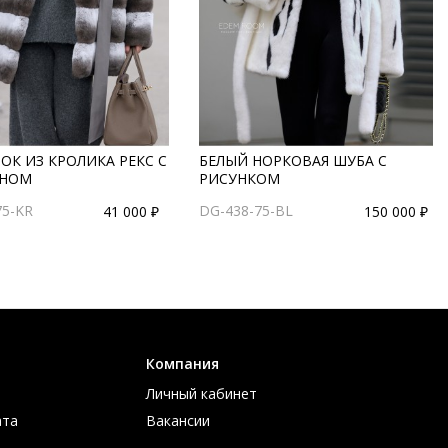
ОК ИЗ КРОЛИКА РЕКС С
БЕЛЫЙ НОРКОВАЯ ШУБА С
НОМ
РИСУНКОМ
75-KR
DG-438-75-BL
41 000 ₽
150 000 ₽
Компания
Личный кабинет
ата
Вакансии
ов
Контакты