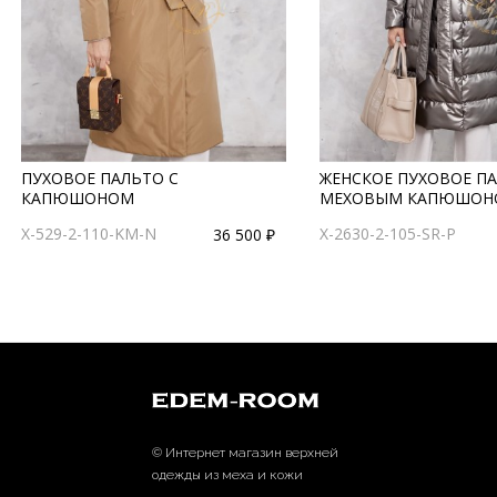
ПУХОВОЕ ПАЛЬТО С
ЖЕНСКОЕ ПУХОВОЕ ПА
КАПЮШОНОМ
МЕХОВЫМ КАПЮШОН
X-529-2-110-KM-N
X-2630-2-105-SR-P
36 500 ₽
© Интернет магазин верхней
одежды из меха и кожи
EDEM-ROOM 2011-2026