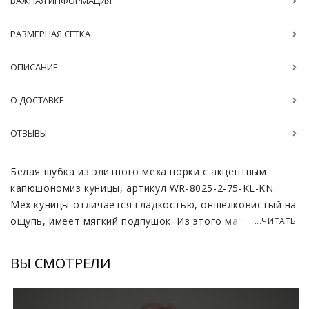
ВАЖНАЯ ИНФОРМАЦИЯ
РАЗМЕРНАЯ СЕТКА
ОПИСАНИЕ
О ДОСТАВКЕ
ОТЗЫВЫ
Белая шубка из элитного меха норки с акцентным
капюшономиз куницы, артикул WR-8025-2-75-KL-KN.
Мех куницы отличается гладкостью, оншелковистый на
ощупь, имеет мягкий подпушок. Из этого материала
...ЧИТАТЬ
выполненкапюшон изделия, который может заменить
собой и шарф, и шапку. Глубокаяпосадка, узкий вырез
ВЫ СМОТРЕЛИ
горловины поможет спрятаться от пронизывающего
ветра иудобен в носке.