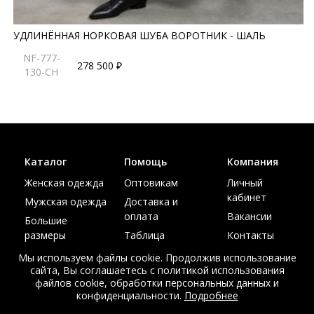
УДЛИНЁННАЯ НОРКОВАЯ ШУБА ВОРОТНИК - ШАЛЬ
NF-777-
278 500 ₽
130-CH
Каталог
Помощь
Компания
Женская одежда
Оптовикам
Личный
кабинет
Мужская одежда
Доставка и
оплата
Вакансии
Большие
размеры
Таблица
Контакты
размеров
Акции
Мы используем файлы cookie. Продолжив использование
сайта, Вы соглашаетесь с политикой использования
файлов cookie, обработки персональных данных и
конфиденциальности.
Подробнее