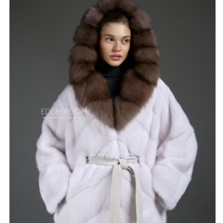
Основная часть шубы выполнена из благородной
норки. Этомех, который всегда ценился
производителями за особую износостойкость
итеплоизолицию. Норка выкрашена в красивый, слегка
приглушенный белый цвет,который отлично смотрится
на контрасте с коричневым цветом капюшона из
куницы.
Шуба сшита как пончо, имеет объемные рукава.
Длинаверхней одежды 70-75 см. Данная модель
предусматривает пояс, который выполнениз кожи. В
шоу-руме представлена широкий размерная сетка
артикула, с 42 по 56.
*описание несет информационный характер, состав и
правила ухода могут быть изменены производителем