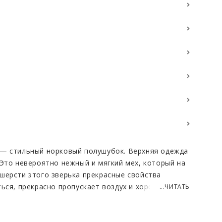
 — стильный норковый полушубок. Верхняя одежда
 Это невероятно нежный и мягкий мех, который на
шерсти этого зверька прекрасные свойства
ться, прекрасно пропускает воздух и хорошо
...ЧИТАТЬ
ся. Шуба представлена в очень красивом светло-