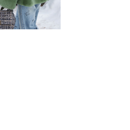
зелёном цвете. Капюшон по
который прекрасно сочетае
с дымчатыми переливами.
Длина верхней одежды 70-7
для носки и дам за рулем.
рукава, прямой крой, глуб
оверсайз и подчеркнуть фи
выполнен в сочетающемся 
Размерный ряд артикула 42-
*описание несет информаци
быть изменены производит