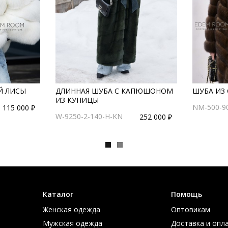
Й ЛИСЫ
ДЛИННАЯ ШУБА С КАПЮШОНОМ
ШУБА ИЗ
ИЗ КУНИЦЫ
NM-500-9
115 000 ₽
W-9250-2-140-H-KN
252 000 ₽
Каталог
Помощь
Женская одежда
Оптовикам
Мужская одежда
Доставка и опл