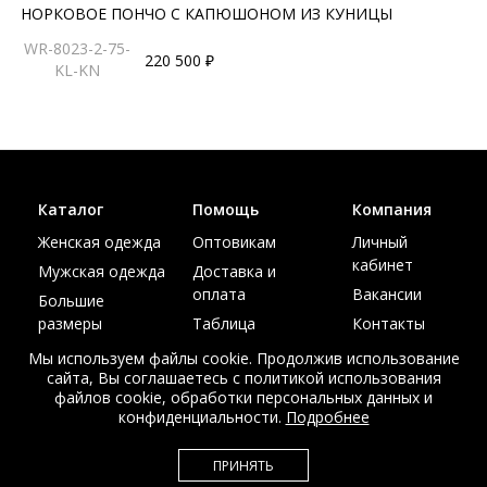
НОРКОВОЕ ПОНЧО С КАПЮШОНОМ ИЗ КУНИЦЫ
WR-8023-2-75-
220 500 ₽
KL-KN
Каталог
Помощь
Компания
Женская одежда
Оптовикам
Личный
кабинет
Мужская одежда
Доставка и
оплата
Вакансии
Большие
размеры
Таблица
Контакты
размеров
Акции
Мы используем файлы cookie. Продолжив использование
сайта, Вы соглашаетесь с политикой использования
файлов cookie, обработки персональных данных и
конфиденциальности.
Подробнее
© Интернет магазин верхней одежды из меха и кожи
ПРИНЯТЬ
EDEM-ROOM 2011-2026