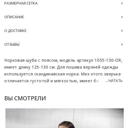
РАЗМЕРНАЯ СЕТКА
ОПИСАНИЕ
О ДОСТАВКЕ
ОТЗЫВЫ
Норковая шуба с поясом, модель артикул 1055-130-OR,
имеет длину 125-130 см. Для пошива верхней одежды
используется скандинавская норка. Мех этого зверька
отличается густотой и мягкостью, имеет более
...ЧИТАТЬ
плотный остевой волос. Поэтому шубки из такого
материала очень теплые и не боятся даже самых
ВЫ СМОТРЕЛИ
суровых морозов. Дизайн достаточно простой, но я
интересными деталями. Чуть расклешенные к низу
рукава, необычная посадка мехового пояса делают
образ ярким и необычным.