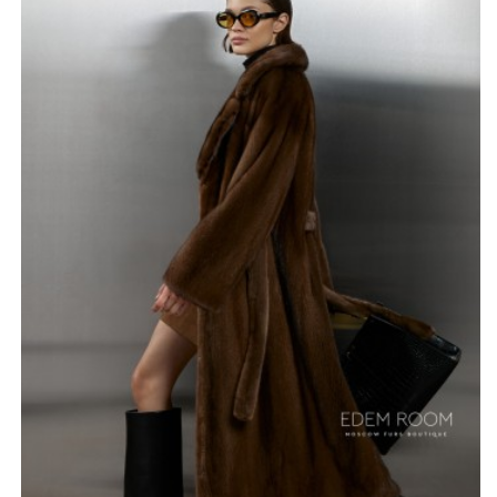
Скандинавская норка имеет отличительный яркий
блеск. Это шелковистый мех, который придает шубе
по-настоящему роскошный и богатый вид. Тем
выигрышнее смотрится дизайн данной модели,
полностью меховая шуба до пят, которая
подчеркивает женский силуэт однотонным поясом. На
фотографии представлен одна из возможных
расцветок – орех. Также данная модель продается в
классическом черном цвете. Размерный ряд
начинается с 42 и заканчивает 52 размером.
*описание несет информационный характер, состав и
правила ухода могут быть изменены производителем