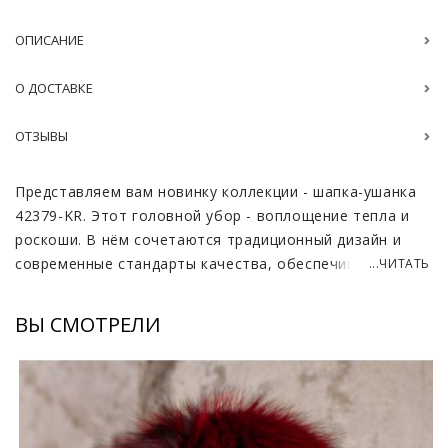
ОПИСАНИЕ
О ДОСТАВКЕ
ОТЗЫВЫ
Представляем вам новинку коллекции - шапка-ушанка
42379-KR. Этот головной убор - воплощение тепла и
роскоши. В нём сочетаются традиционный дизайн и
современные стандарты качества, обеспечивая
...ЧИТАТЬ
надежную защиту от самых суровых морозов. Густой,
пышный мех не только прекрасно согревает, но и
ВЫ СМОТРЕЛИ
придает образу изысканность и неповторимый стиль.
Цветовая гамма этой ушанки, сочетающая в себе
насыщенный красный и глубокий черный, подчеркивает
благородство меха и притягивает взгляды. Ворс
переливается на свету, создавая игру оттенков,