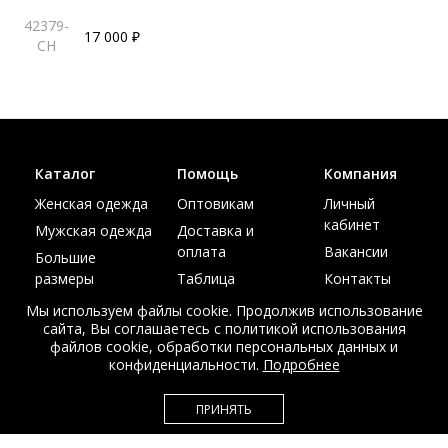
42379-
17 000 ₽
CH
Каталог
Помощь
Компания
Женская одежда
Оптовикам
Личный
кабинет
Мужская одежда
Доставка и
оплата
Вакансии
Большие
размеры
Таблица
Контакты
размеров
Акции
Мы используем файлы cookie. Продолжив использование
сайта, Вы соглашаетесь с политикой использования
файлов cookie, обработки персональных данных и
конфиденциальности.
Подробнее
© Интернет магазин верхней одежды из меха и кожи
ПРИНЯТЬ
EDEM-ROOM 2011-2026