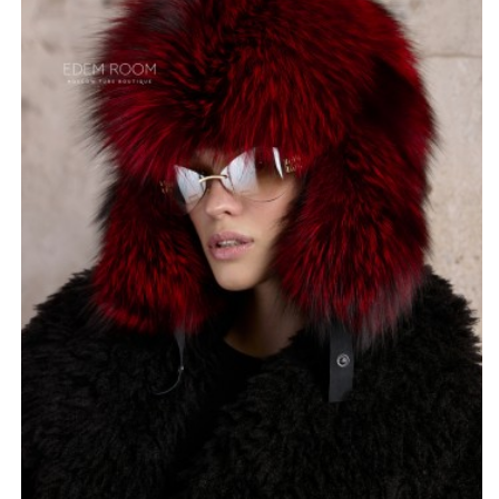
добавляющую шапке особый шарм.
Эта модель – не просто головной убор, а инвестиция в
эффектный образ. Она станет незаменимым
аксессуаром в холодное время года, надежно защищая
от ветра и мороза, и при этом подчеркивая
индивидуальность и вкус своего владельца. Эта шапка
– выбор тех, кто ценит качество, традиции и
неповторимый русский стиль.
*описание несет информационный характер, состав и
правила ухода могут быть изменены производителем