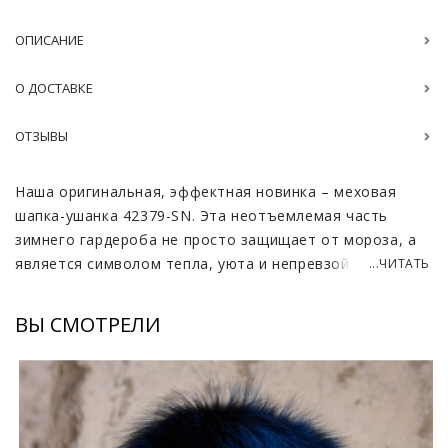
ОПИСАНИЕ
О ДОСТАВКЕ
ОТЗЫВЫ
Наша оригинальная, эффектная новинка – меховая
шапка-ушанка 42379-SN. Эта неотъемлемая часть
зимнего гардероба не просто защищает от мороза, а
является символом тепла, уюта и непревзойденной
...ЧИТАТЬ
элегантности.
ВЫ СМОТРЕЛИ
Шапка смотрится особенно изысканно благодаря меху
чернобурой лисы. Пышный, густой ворс притягивает
взгляд и дарит ощущение роскоши. Чернобурка
славится своей долговечностью и превосходными
теплоизоляционными свойствами, что делает эту
модель максимально надёжным вариантом в самые