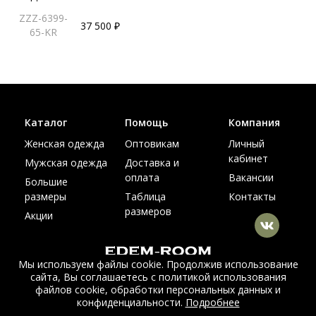
ZZZ-6399-
37 500 ₽
65-KR
Каталог
Помощь
Компания
Женская одежда
Оптовикам
Личный
кабинет
Мужская одежда
Доставка и
оплата
Вакансии
Большие
размеры
Таблица
Контакты
размеров
Акции
Мы используем файлы cookie. Продолжив использование
сайта, Вы соглашаетесь с политикой использования
© Интернет магазин верхней одежды из меха и кожи
файлов cookie, обработки персональных данных и
EDEM-ROOM 2011-2026
конфиденциальности.
Подробнее