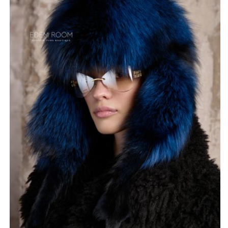
суровые зимы.
Гармоничное сочетание цветов – глубокий синий и
насыщенный черный – создает благородный и
универсальный образ. Шапка-ушанка изготовлена в
России и хранит в себе традиции мастерства и
вековой опыт создания теплой и комфортной зимней
одежды. Это не просто головной убор, а невероятное
украшение, согревающее в самые сильные морозы.
*описание несет информационный характер, состав и
правила ухода могут быть изменены производителем