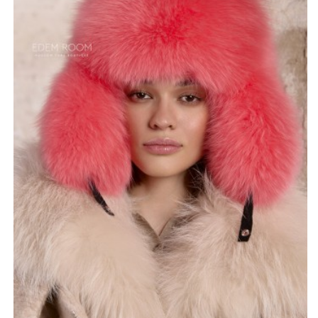
бокам для обеспечения максимально плотного
прилегания к голове.
Модель прекрасно сочетается с различными стилями
одежды, от повседневного кэжуал до элегантного. Она
станет лучшим выбор для тех, кто не боится
экспериментировать и создавать свой собственный,
неповторимый стиль. Эта шапка станет ярким
акцентом в образе, подчëркивающим вашу
индивидуальность.
*описание несет информационный характер, состав и
правила ухода могут быть изменены производителем