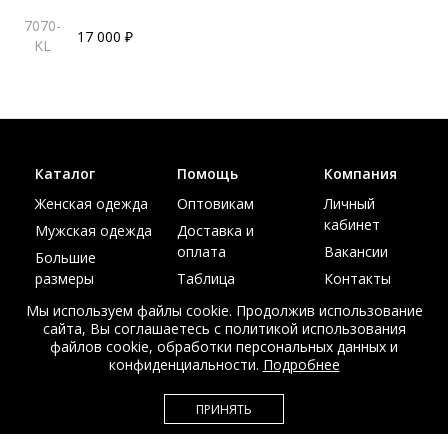
7070-
17 000 ₽
KL
Каталог
Помощь
Компания
Женская одежда
Оптовикам
Личный
кабинет
Мужская одежда
Доставка и
оплата
Вакансии
Большие
размеры
Таблица
Контакты
размеров
Акции
Мы используем файлы cookie. Продолжив использование
сайта, Вы соглашаетесь с политикой использования
файлов cookie, обработки персональных данных и
конфиденциальности.
Подробнее
© Интернет магазин верхней одежды из меха и кожи
ПРИНЯТЬ
EDEM-ROOM 2011-2026