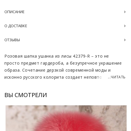
ОПИСАНИЕ
О ДОСТАВКЕ
ОТЗЫВЫ
Розовая шапка ушанка из лисы 42379-R – это не
просто предмет гардероба, а безупречное украшение
образа. Сочетание дерзкой современной моды и
исконно русского колорита создает неповторимый
...ЧИТАТЬ
образ, выделяющий вас из толпы. Пышный, мягкий мех
лисы, окрашенный в яркий розовый цвет, притягивает
ВЫ СМОТРЕЛИ
взгляд и дарит ощущение роскоши.
Изготовленная в России, эта вещь воплощает в себе
традиции высокого качества и мастерства.
Натуральный мех, гарантирует тепло и комфорт даже
в холод и морозы. Шапка-ушанка имеет застёжки по