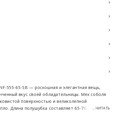
NF-555-65-SB — роскошная и элегантная вещь,
нченный вкус своей обладательницы. Мех соболя
лковистой поверхностью и великолепной
ло. Длина полушубка составляет 65-70 см., что
...ЧИТАТЬ
ов, обеспечивая при этом стильный вид.
 очень благородно. Вещь подойдёт и для