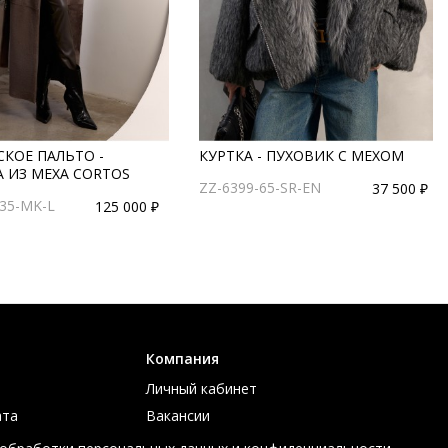
КОЕ ПАЛЬТО -
КУРТКА - ПУХОВИК С МЕХОМ
 ИЗ МЕХА CORTOS
ZZ-6399-65-SR-EN
37 500 ₽
135-MK-L
125 000 ₽
Компания
Личный кабинет
ата
Вакансии
ов
Контакты