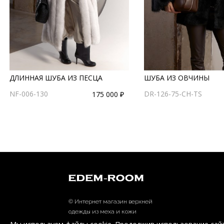
ДЛИННАЯ ШУБА ИЗ ПЕСЦА
ШУБА ИЗ ОВЧИНЫ
NF-006-130
DR-126-75-CH-TS
175 000 ₽
© Интернет магазин верхней
одежды из меха и кожи
EDEM-ROOM 2011-2026