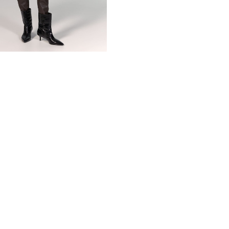
повседневной носки, и для
акцентом в любом образе. 
комфорта, а также привлек
К полушубку подойдёт клас
нарядные платья. С ним вы
комплект одежды. Такая мо
инвестиция в стиль и комфо
*описание несет информаци
быть изменены производит