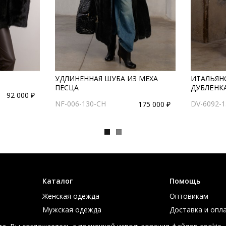
УДЛИНЕННАЯ ШУБА ИЗ МЕХА
ИТАЛЬЯНС
ПЕСЦА
ДУБЛЁНКА
92 000 ₽
NF-006-130-CH
DV-6092-
175 000 ₽
Каталог
Помощь
Женская одежда
Оптовикам
Мужская одежда
Доставка и опл
Большие размеры
Таблица размер